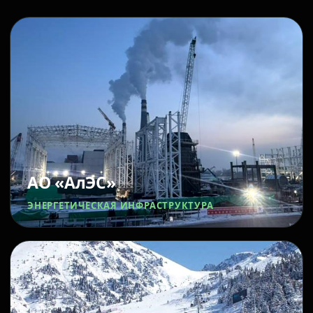
АО «АлЭС»
ЭНЕРГЕТИЧЕСКАЯ ИНФРАСТРУКТУРА