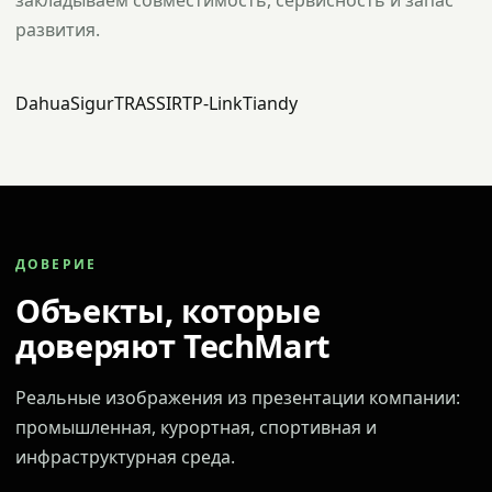
закладываем совместимость, сервисность и запас
развития.
Dahua
Sigur
TRASSIR
TP-Link
Tiandy
ДОВЕРИЕ
Объекты, которые
доверяют TechMart
Реальные изображения из презентации компании:
промышленная, курортная, спортивная и
инфраструктурная среда.