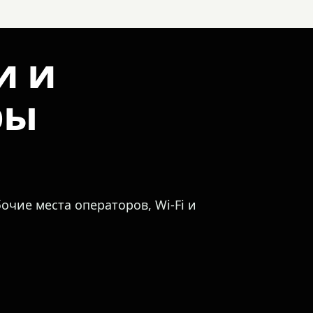
и и
ры
очие места операторов, Wi-Fi и