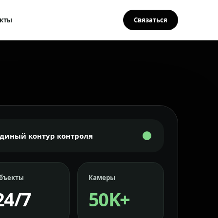
кты
Связаться
Единый контур контроля
бъекты
Камеры
24/7
50K+