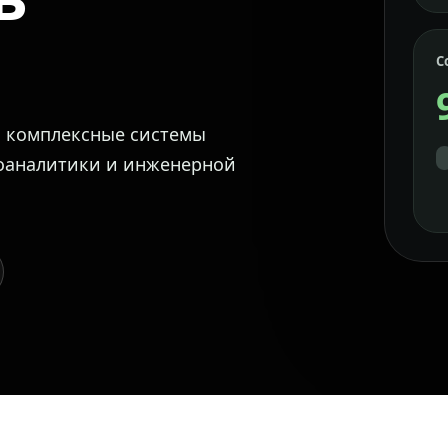
С
м комплексные системы
еоаналитики и инженерной