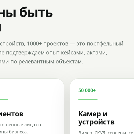
ны быть
и
и устройств, 1000+ проектов — это портфельный
пе подтверждаем опыт кейсами, актами,
ами по релевантным объектам.
50 000+
иентов
Камер и
устройств
тственные лица со
оны бизнеса,
Видео, СКУД, серверы, се