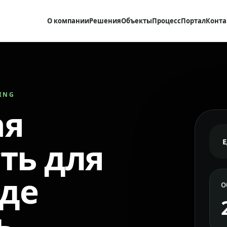
О компании
Решения
Объекты
Процесс
Портал
Конта
RING
ая
ть для
где
О
ь