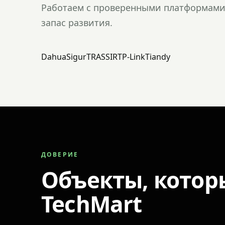
Работаем с проверенными платформами 
запас развития.
Dahua
Sigur
TRASSIR
TP-Link
Tiandy
ДОВЕРИЕ
Объекты, котор
TechMart