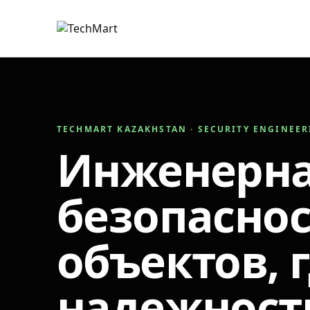
TECHMART KAZAKHSTAN · SECURITY ENGINEE
Инженерн
безопаснос
объектов, 
надежност