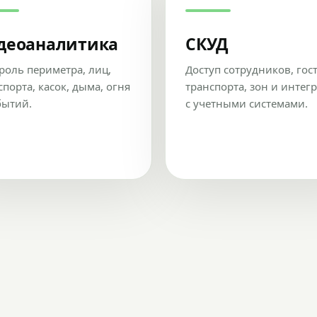
деоаналитика
СКУД
роль периметра, лиц,
Доступ сотрудников, гос
спорта, касок, дыма, огня
транспорта, зон и интег
бытий.
с учетными системами.