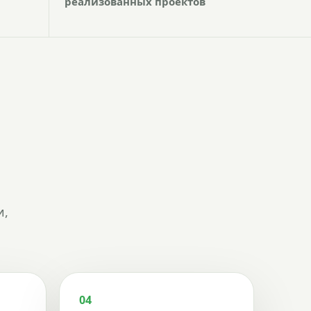
реализованных проектов
и,
04