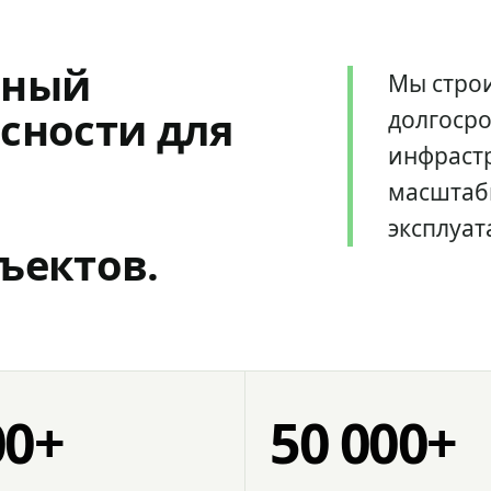
мный
Мы стро
сности для
долгоср
инфрастр
масштаб
эксплуат
ъектов.
00+
50 000+