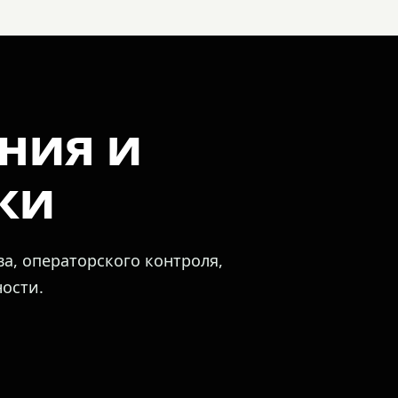
ния и
ки
а, операторского контроля,
ости.