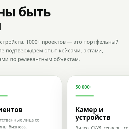
ны быть
и
и устройств, 1000+ проектов — это портфельный
пе подтверждаем опыт кейсами, актами,
ами по релевантным объектам.
50 000+
иентов
Камер и
устройств
тственные лица со
оны бизнеса,
Видео, СКУД, серверы, се