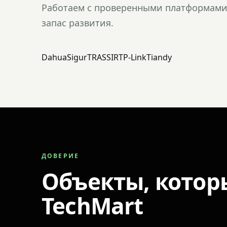
Работаем с проверенными платформами 
запас развития.
Dahua
Sigur
TRASSIR
TP-Link
Tiandy
ДОВЕРИЕ
Объекты, котор
TechMart