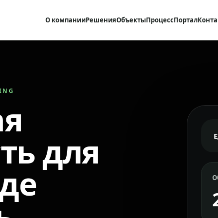
О компании
Решения
Объекты
Процесс
Портал
Конта
RING
ая
ть для
где
О
ь