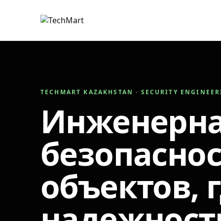
TECHMART KAZAKHSTAN · SECURITY ENGINEE
Инженерн
безопаснос
объектов, 
надежност