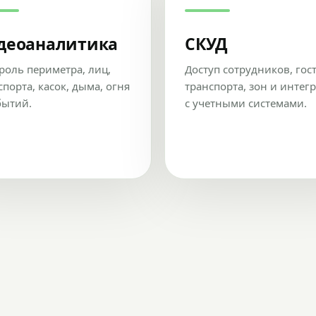
деоаналитика
СКУД
роль периметра, лиц,
Доступ сотрудников, гос
спорта, касок, дыма, огня
транспорта, зон и интег
бытий.
с учетными системами.