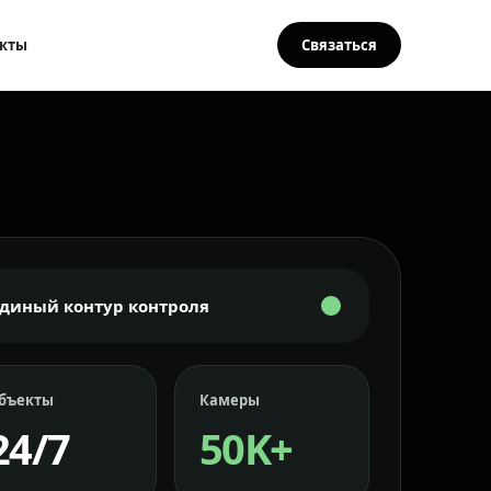
кты
Связаться
Единый контур контроля
бъекты
Камеры
24/7
50K+