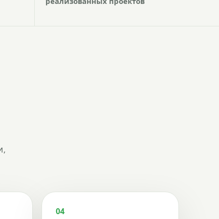
реализованных проектов
и,
04