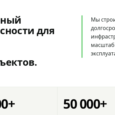
мный
Мы стро
сности для
долгоср
инфрастр
масштаб
эксплуат
ъектов.
00+
50 000+