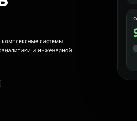
С
м комплексные системы
еоаналитики и инженерной