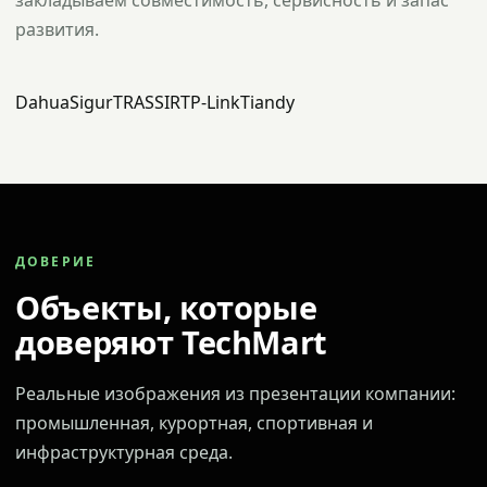
закладываем совместимость, сервисность и запас
развития.
Dahua
Sigur
TRASSIR
TP-Link
Tiandy
ДОВЕРИЕ
Объекты, которые
доверяют TechMart
Реальные изображения из презентации компании:
промышленная, курортная, спортивная и
инфраструктурная среда.