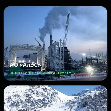
АО «АлЭС»
ЭНЕРГЕТИЧЕСКАЯ ИНФРАСТРУКТУРА