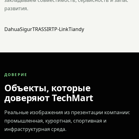
закладываем совместимость, сервисность и запас
развития.
Dahua
Sigur
TRASSIR
TP-Link
Tiandy
ДОВЕРИЕ
Объекты, которые
доверяют TechMart
Реальные изображения из презентации компании:
промышленная, курортная, спортивная и
инфраструктурная среда.