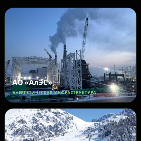
АО «АлЭС»
ЭНЕРГЕТИЧЕСКАЯ ИНФРАСТРУКТУРА