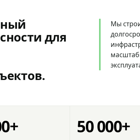
мный
Мы стро
сности для
долгоср
инфрастр
масштаб
эксплуат
ъектов.
00+
50 000+