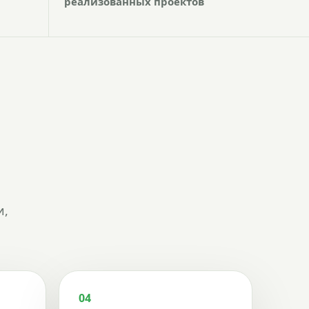
реализованных проектов
и,
04