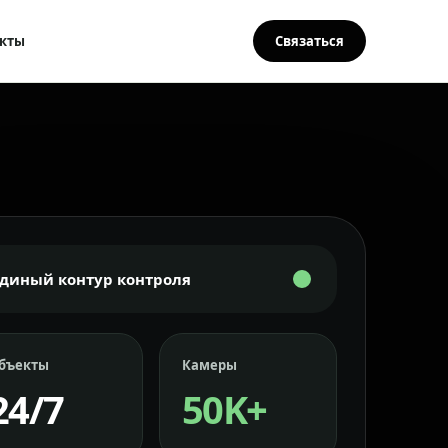
кты
Связаться
Единый контур контроля
бъекты
Камеры
24/7
50K+