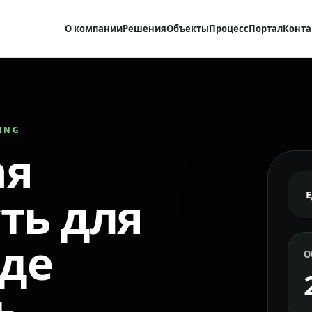
О компании
Решения
Объекты
Процесс
Портал
Конта
RING
ая
ть для
где
О
ь