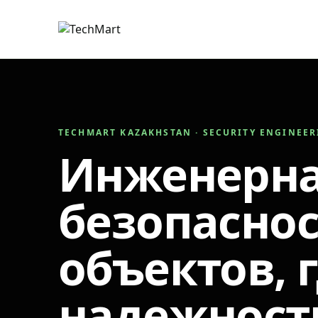
TECHMART KAZAKHSTAN · SECURITY ENGINEE
Инженерн
безопаснос
объектов, 
надежност