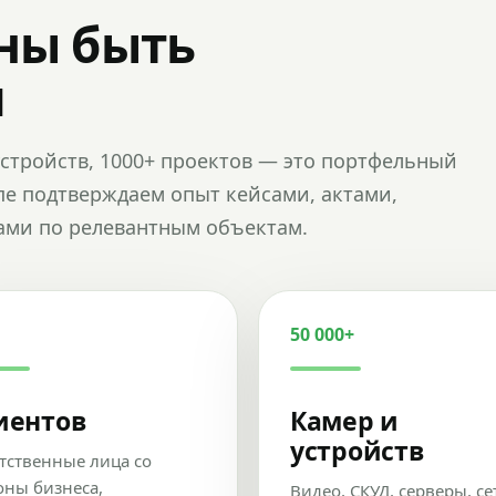
ны быть
и
и устройств, 1000+ проектов — это портфельный
пе подтверждаем опыт кейсами, актами,
ами по релевантным объектам.
50 000+
иентов
Камер и
устройств
тственные лица со
оны бизнеса,
Видео, СКУД, серверы, се