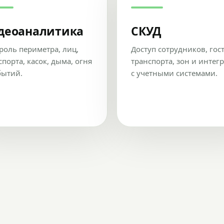
деоаналитика
СКУД
роль периметра, лиц,
Доступ сотрудников, гос
спорта, касок, дыма, огня
транспорта, зон и интег
бытий.
с учетными системами.