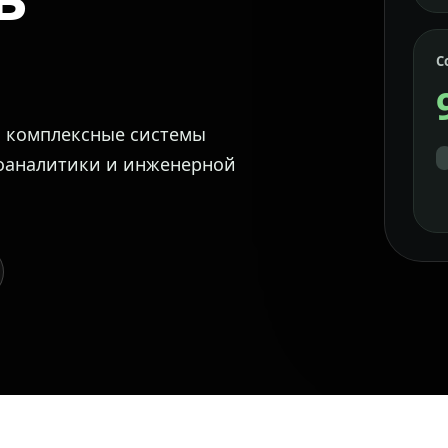
С
м комплексные системы
еоаналитики и инженерной