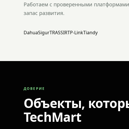
Работаем с проверенными платформами 
запас развития.
Dahua
Sigur
TRASSIR
TP-Link
Tiandy
ДОВЕРИЕ
Объекты, котор
TechMart