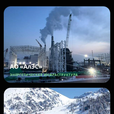
АО «АлЭС»
ЭНЕРГЕТИЧЕСКАЯ ИНФРАСТРУКТУРА