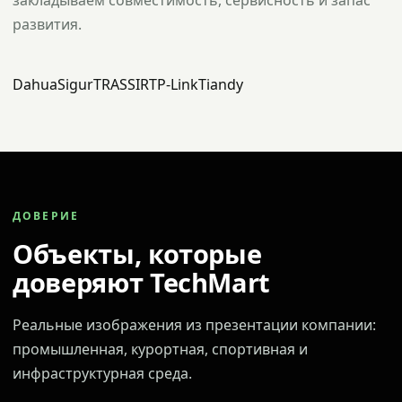
закладываем совместимость, сервисность и запас
развития.
Dahua
Sigur
TRASSIR
TP-Link
Tiandy
ДОВЕРИЕ
Объекты, которые
доверяют TechMart
Реальные изображения из презентации компании:
промышленная, курортная, спортивная и
инфраструктурная среда.