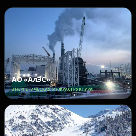
АО «АлЭС»
ЭНЕРГЕТИЧЕСКАЯ ИНФРАСТРУКТУРА