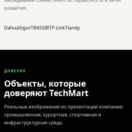
закладываем совместимость, сервисность и запас
развития.
Dahua
Sigur
TRASSIR
TP-Link
Tiandy
ДОВЕРИЕ
Объекты, которые
доверяют TechMart
Реальные изображения из презентации компании:
промышленная, курортная, спортивная и
инфраструктурная среда.