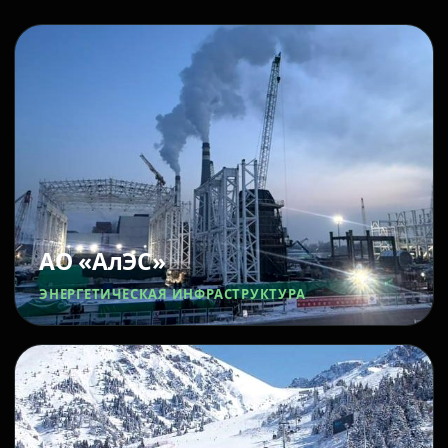
АО «АлЭС»
ЭНЕРГЕТИЧЕСКАЯ ИНФРАСТРУКТУРА