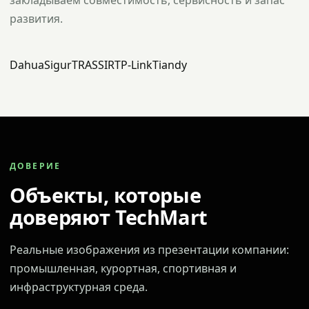
закладываем совместимость, сервисность и запас
развития.
Dahua
Sigur
TRASSIR
TP-Link
Tiandy
ДОВЕРИЕ
Объекты, которые
доверяют TechMart
Реальные изображения из презентации компании:
промышленная, курортная, спортивная и
инфраструктурная среда.