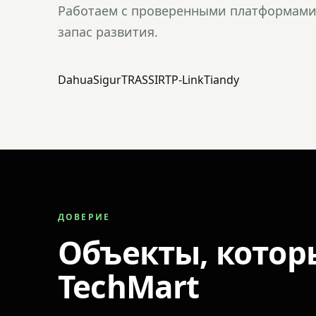
Работаем с проверенными платформами 
запас развития.
Dahua
Sigur
TRASSIR
TP-Link
Tiandy
ДОВЕРИЕ
Объекты, котор
TechMart