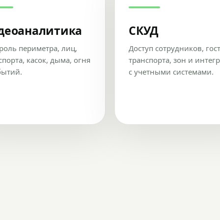
деоаналитика
СКУД
роль периметра, лиц,
Доступ сотрудников, гос
спорта, касок, дыма, огня
транспорта, зон и интег
бытий.
с учетными системами.