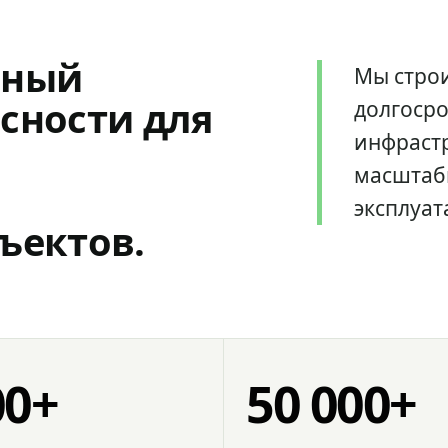
мный
Мы стро
сности для
долгоср
инфрастр
масштаб
эксплуат
ъектов.
00+
50 000+