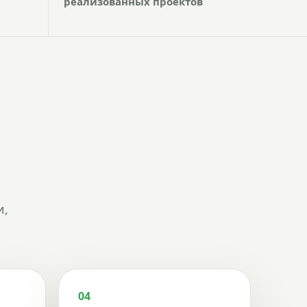
реализованных проектов
и,
04