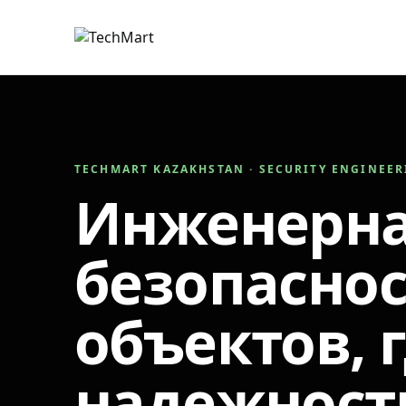
TECHMART KAZAKHSTAN · SECURITY ENGINEE
Инженерн
безопаснос
объектов, 
надежност