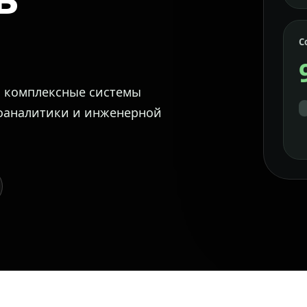
С
м комплексные системы
еоаналитики и инженерной