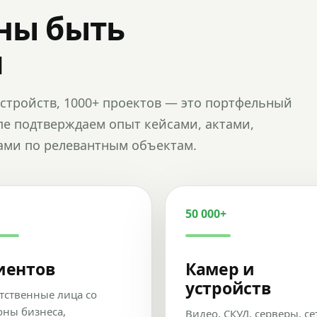
ны быть
и
и устройств, 1000+ проектов — это портфельный
пе подтверждаем опыт кейсами, актами,
ами по релевантным объектам.
50 000+
иентов
Камер и
устройств
тственные лица со
оны бизнеса,
Видео, СКУД, серверы, се