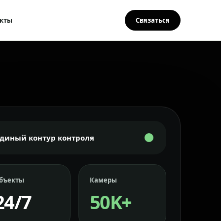
кты
Связаться
Единый контур контроля
бъекты
Камеры
24/7
50K+