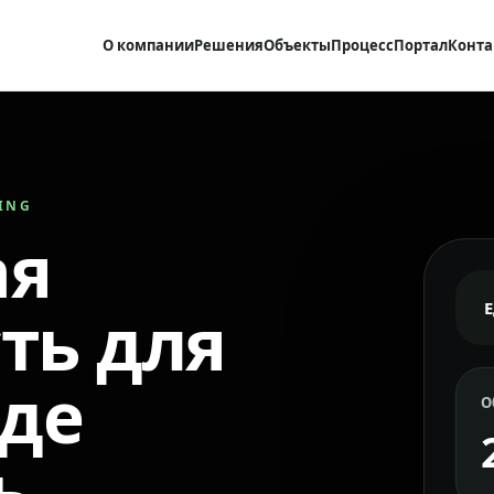
О компании
Решения
Объекты
Процесс
Портал
Конта
RING
ая
ть для
где
О
ь