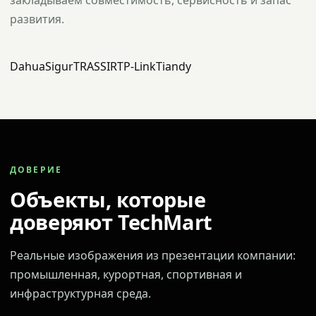
закладываем совместимость, сервисность и запас
развития.
Dahua
Sigur
TRASSIR
TP-Link
Tiandy
ДОВЕРИЕ
Объекты, которые
доверяют TechMart
Реальные изображения из презентации компании:
промышленная, курортная, спортивная и
инфраструктурная среда.