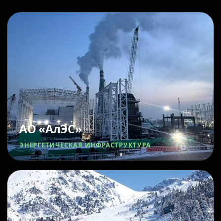
АО «АлЭС»
ЭНЕРГЕТИЧЕСКАЯ ИНФРАСТРУКТУРА