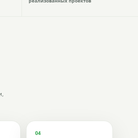
реализованных проектов
и,
04