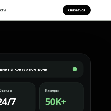
кты
Связаться
Единый контур контроля
бъекты
Камеры
24/7
50K+