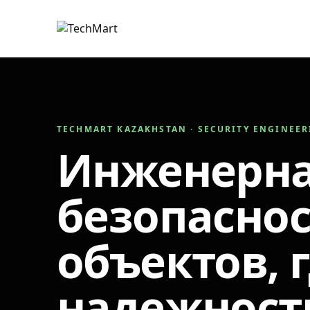
TECHMART KAZAKHSTAN · SECURITY ENGINEE
Инженерн
безопаснос
объектов, 
надежност