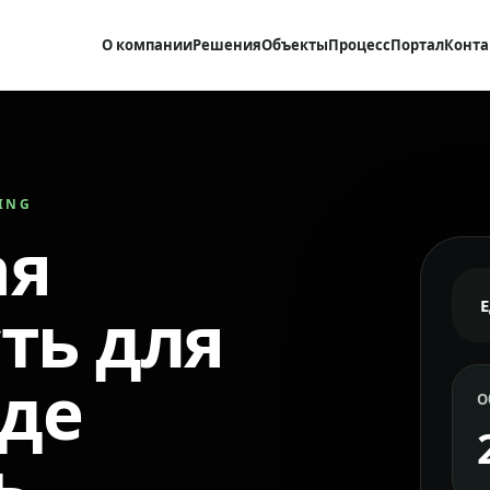
О компании
Решения
Объекты
Процесс
Портал
Конта
RING
ая
ть для
где
О
ь