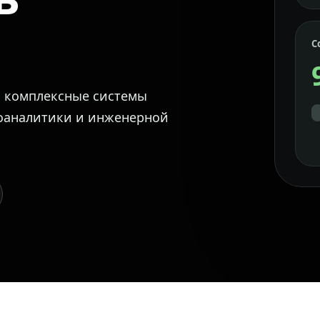
С
м комплексные системы
еоаналитики и инженерной