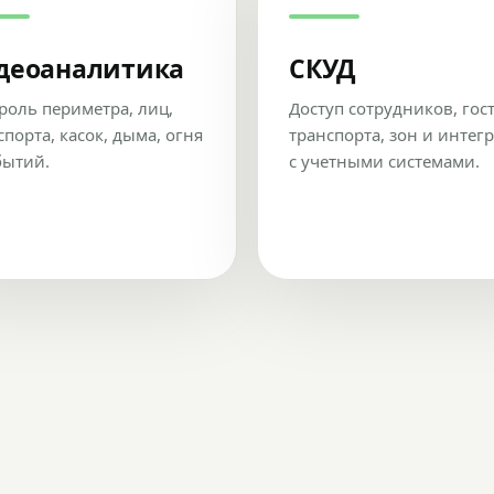
деоаналитика
СКУД
роль периметра, лиц,
Доступ сотрудников, гос
спорта, касок, дыма, огня
транспорта, зон и интег
бытий.
с учетными системами.