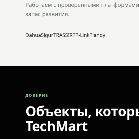
Работаем с проверенными платформами 
запас развития.
Dahua
Sigur
TRASSIR
TP-Link
Tiandy
ДОВЕРИЕ
Объекты, котор
TechMart