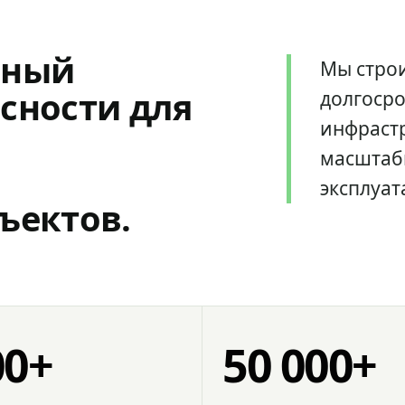
мный
Мы стро
сности для
долгоср
инфрастр
масштаб
эксплуат
ъектов.
00+
50 000+