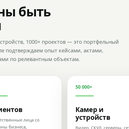
ны быть
и
и устройств, 1000+ проектов — это портфельный
пе подтверждаем опыт кейсами, актами,
ами по релевантным объектам.
50 000+
иентов
Камер и
устройств
тственные лица со
оны бизнеса,
Видео, СКУД, серверы, се