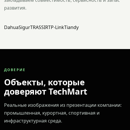
закладываем совместимость, сервисность и запас
развития.
Dahua
Sigur
TRASSIR
TP-Link
Tiandy
ДОВЕРИЕ
Объекты, которые
доверяют TechMart
Реальные изображения из презентации компании:
промышленная, курортная, спортивная и
инфраструктурная среда.