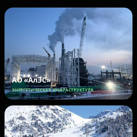
АО «АлЭС»
ЭНЕРГЕТИЧЕСКАЯ ИНФРАСТРУКТУРА