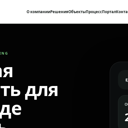
О компании
Решения
Объекты
Процесс
Портал
Конта
RING
ая
ть для
где
О
ь