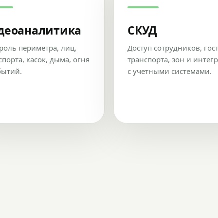
деоаналитика
СКУД
роль периметра, лиц,
Доступ сотрудников, гос
спорта, касок, дыма, огня
транспорта, зон и интег
бытий.
с учетными системами.