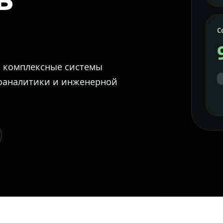
С
м комплексные системы
еоаналитики и инженерной