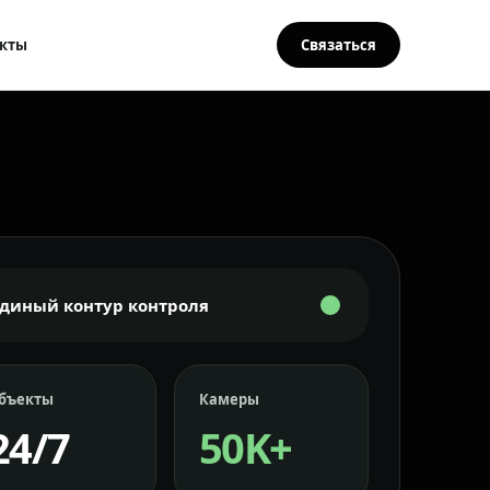
кты
Связаться
Единый контур контроля
бъекты
Камеры
24/7
50K+