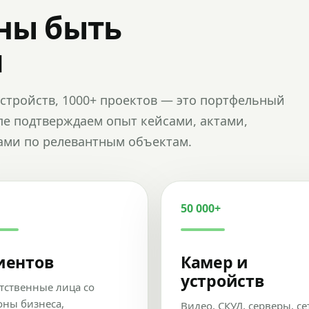
ны быть
и
и устройств, 1000+ проектов — это портфельный
пе подтверждаем опыт кейсами, актами,
ами по релевантным объектам.
50 000+
иентов
Камер и
устройств
тственные лица со
оны бизнеса,
Видео, СКУД, серверы, се