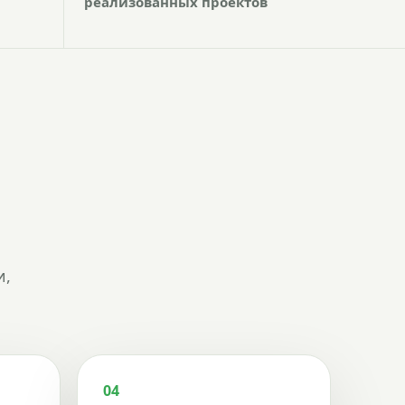
реализованных проектов
и,
04