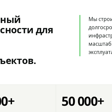
мный
Мы стро
сности для
долгоср
инфрастр
масштаб
эксплуат
ъектов.
00+
50 000+