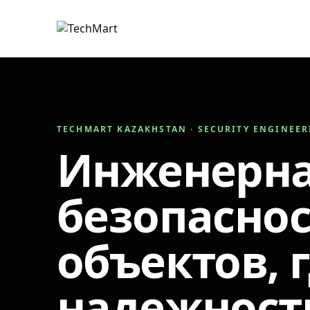
TECHMART KAZAKHSTAN · SECURITY ENGINEE
Инженерн
безопаснос
объектов, 
надежност