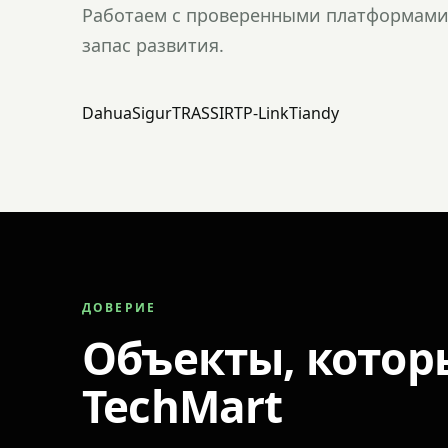
Работаем с проверенными платформами 
запас развития.
Dahua
Sigur
TRASSIR
TP-Link
Tiandy
ДОВЕРИЕ
Объекты, котор
TechMart