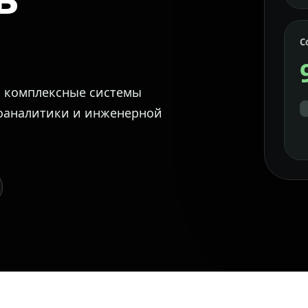
С
м комплексные системы
еоаналитики и инженерной