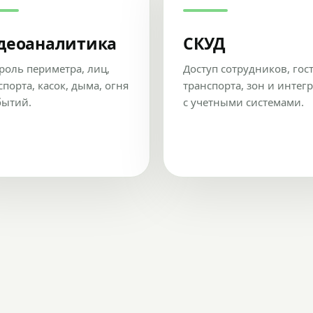
деоаналитика
СКУД
роль периметра, лиц,
Доступ сотрудников, гос
спорта, касок, дыма, огня
транспорта, зон и интег
бытий.
с учетными системами.