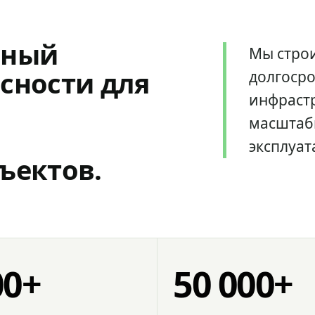
мный
Мы стро
сности для
долгоср
инфрастр
масштаб
эксплуат
ъектов.
00+
50 000+