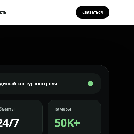
кты
Связаться
Единый контур контроля
бъекты
Камеры
24/7
50K+