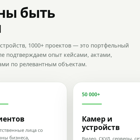
ны быть
и
и устройств, 1000+ проектов — это портфельный
пе подтверждаем опыт кейсами, актами,
ами по релевантным объектам.
50 000+
иентов
Камер и
устройств
тственные лица со
оны бизнеса,
Видео, СКУД, серверы, се