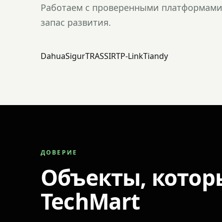
Работаем с проверенными платформами 
запас развития.
Dahua
Sigur
TRASSIR
TP-Link
Tiandy
ДОВЕРИЕ
Объекты, котор
TechMart