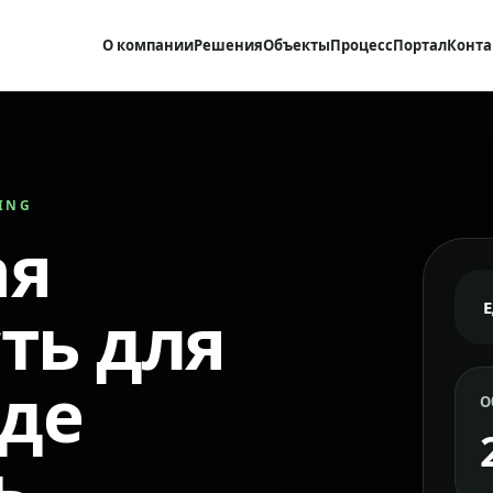
О компании
Решения
Объекты
Процесс
Портал
Конта
RING
ая
ть для
где
О
ь