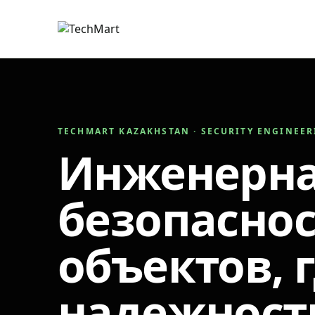
TECHMART KAZAKHSTAN · SECURITY ENGINEE
Инженерн
безопаснос
объектов, 
надежност