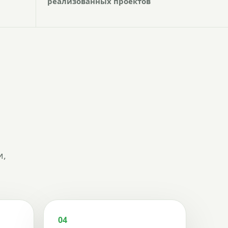
реализованных проектов
и,
04