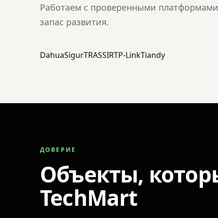
Работаем с проверенными платформами 
запас развития.
Dahua
Sigur
TRASSIR
TP-Link
Tiandy
ДОВЕРИЕ
Объекты, котор
TechMart