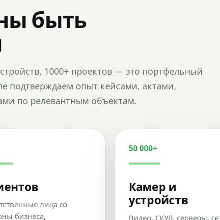
ны быть
и
и устройств, 1000+ проектов — это портфельный
пе подтверждаем опыт кейсами, актами,
ами по релевантным объектам.
50 000+
иентов
Камер и
устройств
тственные лица со
оны бизнеса,
Видео, СКУД, серверы, се