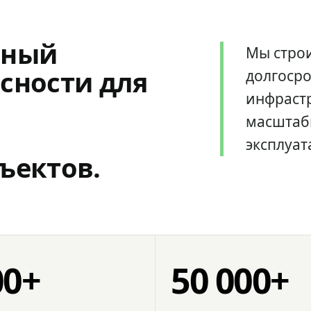
мный
Мы стро
сности для
долгоср
инфрастр
масштаб
эксплуат
ъектов.
00+
50 000+