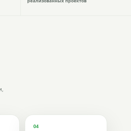
реализованных проектов
и,
04