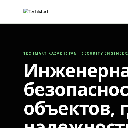
TECHMART KAZAKHSTAN · SECURITY ENGINEE
Инженерн
безопаснос
объектов, 
надежност