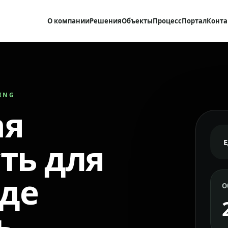
О компании
Решения
Объекты
Процесс
Портал
Конта
RING
ая
ть для
где
О
ь