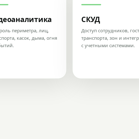
деоаналитика
СКУД
роль периметра, лиц,
Доступ сотрудников, гос
спорта, касок, дыма, огня
транспорта, зон и интег
бытий.
с учетными системами.