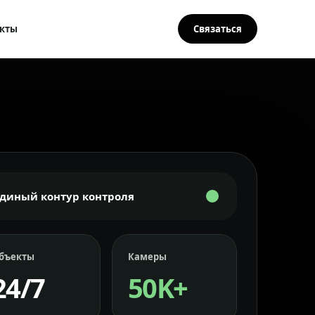
кты
Связаться
Единый контур контроля
бъекты
Камеры
24/7
50K+