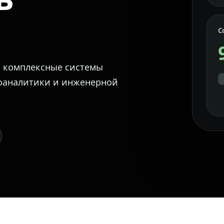
С
м комплексные системы
еоаналитики и инженерной