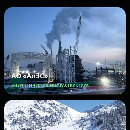
АО «АлЭС»
ЭНЕРГЕТИЧЕСКАЯ ИНФРАСТРУКТУРА