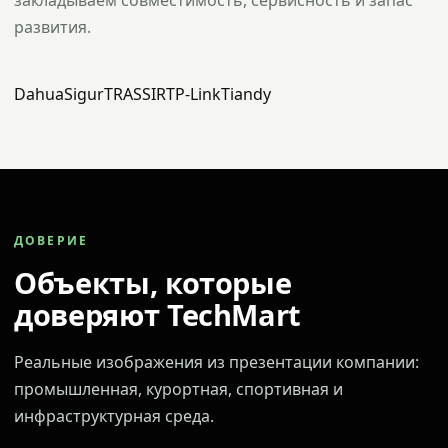
закладываем совместимость, сервисность и запас
развития.
Dahua
Sigur
TRASSIR
TP-Link
Tiandy
ДОВЕРИЕ
Объекты, которые
доверяют TechMart
Реальные изображения из презентации компании:
промышленная, курортная, спортивная и
инфраструктурная среда.