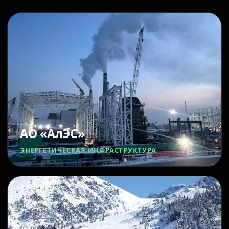
АО «АлЭС»
ЭНЕРГЕТИЧЕСКАЯ ИНФРАСТРУКТУРА