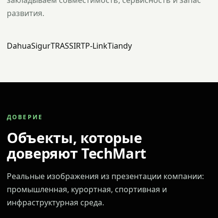
закладываем совместимость, сервисность и запас
развития.
Dahua
Sigur
TRASSIR
TP-Link
Tiandy
ДОВЕРИЕ
Объекты, которые
доверяют TechMart
Реальные изображения из презентации компании:
промышленная, курортная, спортивная и
инфраструктурная среда.