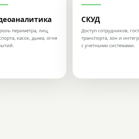
деоаналитика
СКУД
роль периметра, лиц,
Доступ сотрудников, гос
спорта, касок, дыма, огня
транспорта, зон и интег
бытий.
с учетными системами.