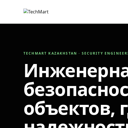
TECHMART KAZAKHSTAN · SECURITY ENGINEE
Инженерн
безопаснос
объектов, 
надежност