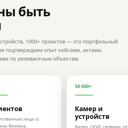
ны быть
и
и устройств, 1000+ проектов — это портфельный
пе подтверждаем опыт кейсами, актами,
ами по релевантным объектам.
50 000+
иентов
Камер и
устройств
тственные лица со
оны бизнеса,
Видео, СКУД, серверы, се