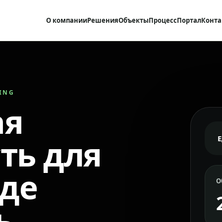
О компании
Решения
Объекты
Процесс
Портал
Конта
RING
ая
ть для
где
О
ь