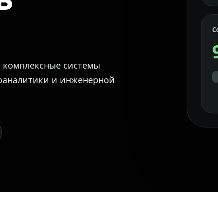
С
м комплексные системы
еоаналитики и инженерной