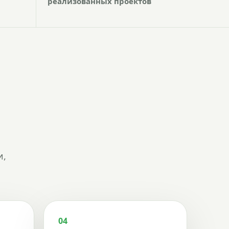
реализованных проектов
и,
04