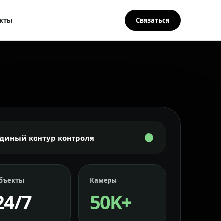
кты
Связаться
Единый контур контроля
бъекты
Камеры
24/7
50K+