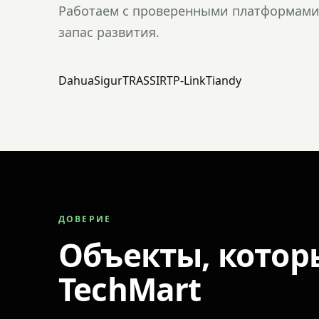
Работаем с проверенными платформами 
запас развития.
Dahua
Sigur
TRASSIR
TP-Link
Tiandy
ДОВЕРИЕ
Объекты, котор
TechMart