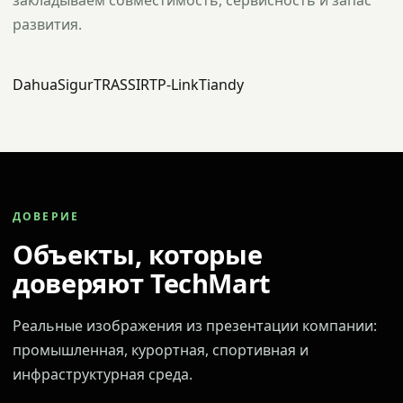
закладываем совместимость, сервисность и запас
развития.
Dahua
Sigur
TRASSIR
TP-Link
Tiandy
ДОВЕРИЕ
Объекты, которые
доверяют TechMart
Реальные изображения из презентации компании:
промышленная, курортная, спортивная и
инфраструктурная среда.