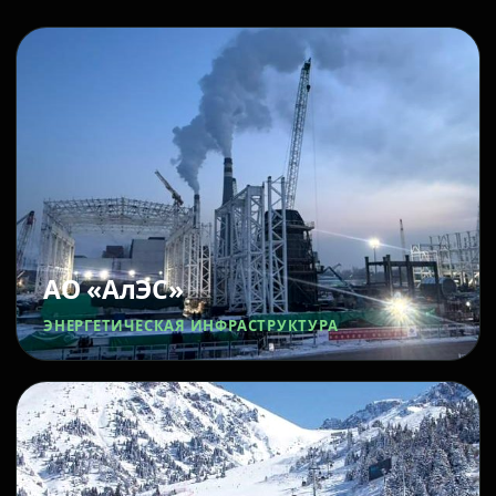
АО «АлЭС»
ЭНЕРГЕТИЧЕСКАЯ ИНФРАСТРУКТУРА