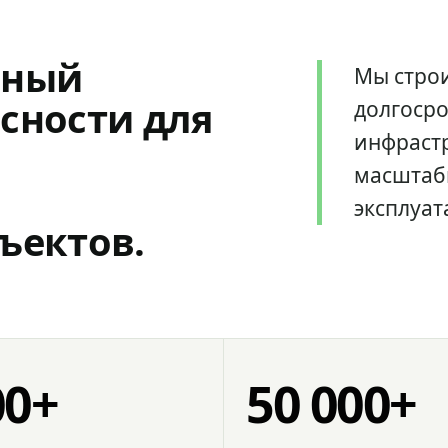
мный
Мы стро
сности для
долгоср
инфрастр
масштаб
эксплуат
ъектов.
00+
50 000+