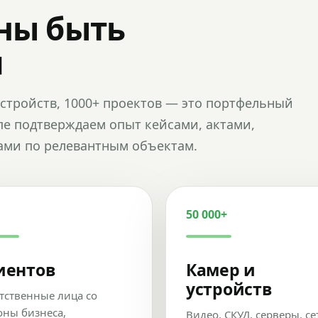
ны быть
и
и устройств, 1000+ проектов — это портфельный
пе подтверждаем опыт кейсами, актами,
ами по релевантным объектам.
50 000+
иентов
Камер и
устройств
тственные лица со
оны бизнеса,
Видео, СКУД, серверы, се