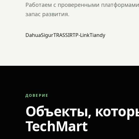
Работаем с проверенными платформами 
запас развития.
Dahua
Sigur
TRASSIR
TP-Link
Tiandy
ДОВЕРИЕ
Объекты, котор
TechMart