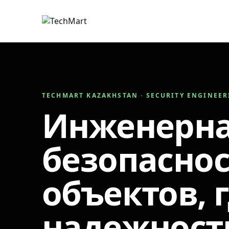
TECHMART KAZAKHSTAN · SECURITY ENGINEE
Инженерн
безопаснос
объектов, 
надежност