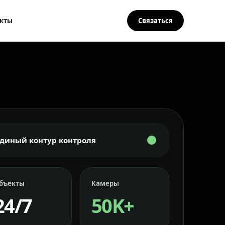
кты
Связаться
Единый контур контроля
бъекты
Камеры
24/7
50K+