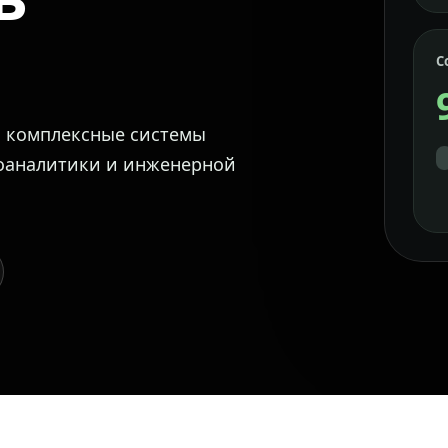
С
м комплексные системы
еоаналитики и инженерной