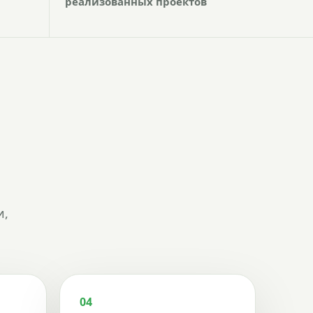
реализованных проектов
и,
04