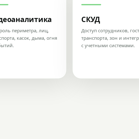
деоаналитика
СКУД
роль периметра, лиц,
Доступ сотрудников, гос
спорта, касок, дыма, огня
транспорта, зон и интег
бытий.
с учетными системами.