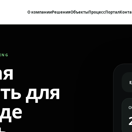
О компании
Решения
Объекты
Процесс
Портал
Конта
RING
ая
ть для
где
О
ь