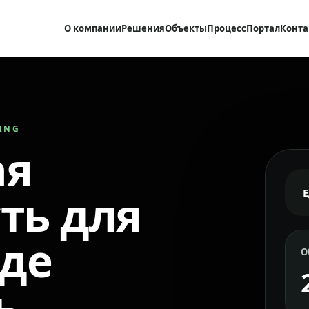
О компании
Решения
Объекты
Процесс
Портал
Конта
RING
ая
ть для
где
О
ь