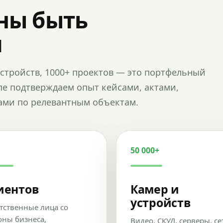
ны быть
и
и устройств, 1000+ проектов — это портфельный
пе подтверждаем опыт кейсами, актами,
ами по релевантным объектам.
50 000+
иентов
Камер и
устройств
тственные лица со
оны бизнеса,
Видео, СКУД, серверы, се