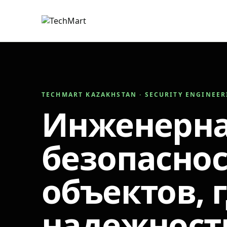
TECHMART KAZAKHSTAN · SECURITY ENGINEE
Инженерн
безопаснос
объектов, 
надежност