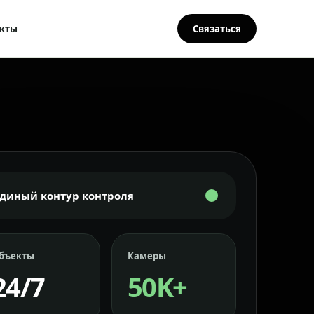
кты
Связаться
Единый контур контроля
бъекты
Камеры
24/7
50K+