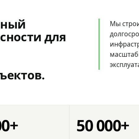
мный
Мы стро
сности для
долгоср
инфрастр
масштаб
эксплуат
ъектов.
00+
50 000+