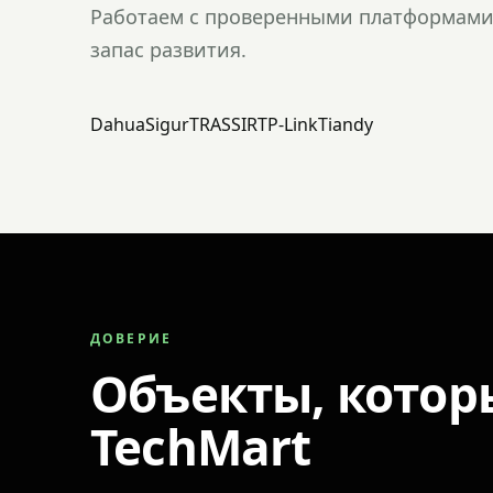
Работаем с проверенными платформами 
запас развития.
Dahua
Sigur
TRASSIR
TP-Link
Tiandy
ДОВЕРИЕ
Объекты, котор
TechMart