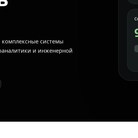
С
м комплексные системы
еоаналитики и инженерной