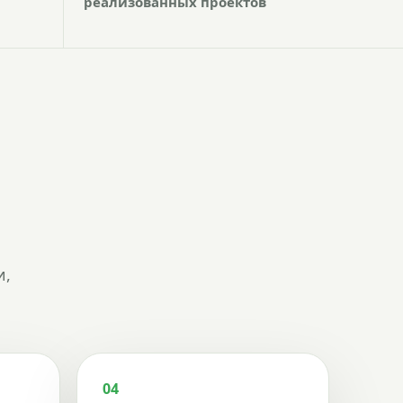
реализованных проектов
и,
04