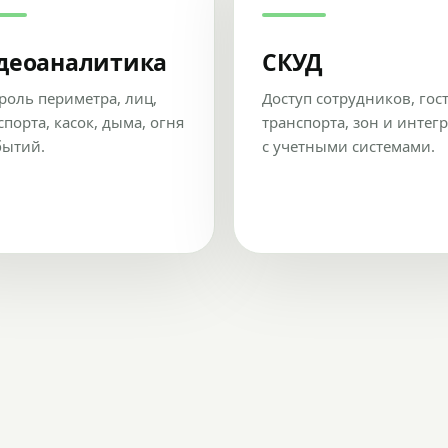
деоаналитика
СКУД
роль периметра, лиц,
Доступ сотрудников, гос
спорта, касок, дыма, огня
транспорта, зон и интег
бытий.
с учетными системами.