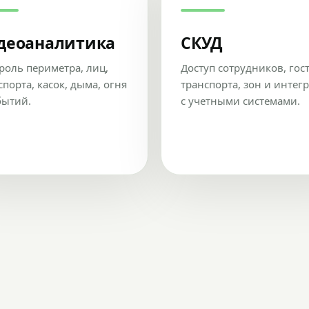
деоаналитика
СКУД
роль периметра, лиц,
Доступ сотрудников, гос
спорта, касок, дыма, огня
транспорта, зон и интег
бытий.
с учетными системами.