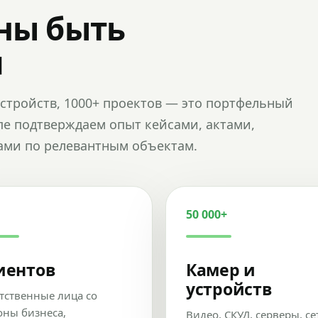
ны быть
и
и устройств, 1000+ проектов — это портфельный
пе подтверждаем опыт кейсами, актами,
ами по релевантным объектам.
50 000+
иентов
Камер и
устройств
тственные лица со
оны бизнеса,
Видео, СКУД, серверы, се