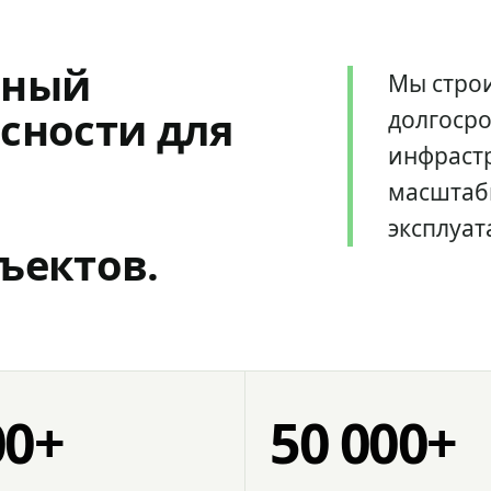
мный
Мы стро
сности для
долгоср
инфрастр
масштаб
эксплуат
ъектов.
00+
50 000+