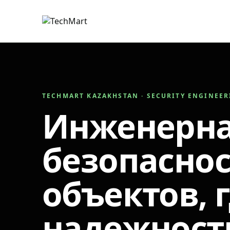
TECHMART KAZAKHSTAN · SECURITY ENGINEE
Инженерн
безопаснос
объектов, 
надежност