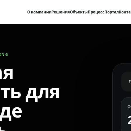
О компании
Решения
Объекты
Процесс
Портал
Конта
RING
ая
ть для
где
О
ь