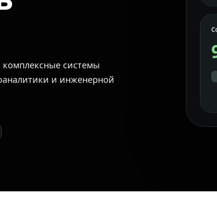
С
м комплексные системы
еоаналитики и инженерной