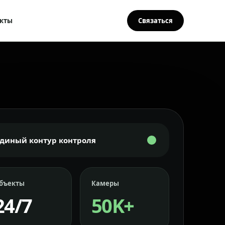
кты
Связаться
Единый контур контроля
бъекты
Камеры
24/7
50K+