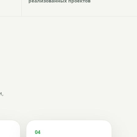
реализованных проектов
и,
04