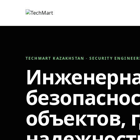
TECHMART KAZAKHSTAN · SECURITY ENGINEE
Инженерн
безопаснос
объектов, 
надежност