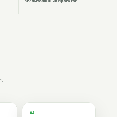
реализованных проектов
и,
04