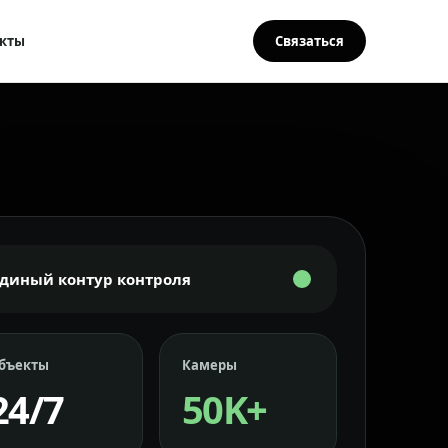
кты
Связаться
Единый контур контроля
бъекты
Камеры
24/7
50K+