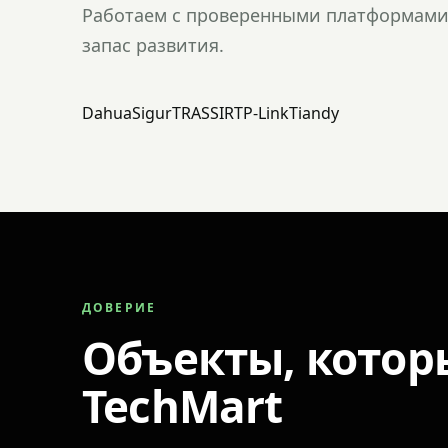
Работаем с проверенными платформами 
запас развития.
Dahua
Sigur
TRASSIR
TP-Link
Tiandy
ДОВЕРИЕ
Объекты, котор
TechMart