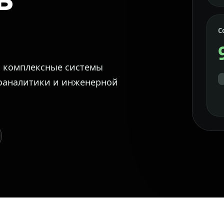
С
м комплексные системы
еоаналитики и инженерной