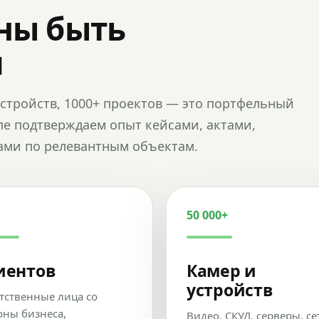
ны быть
и
и устройств, 1000+ проектов — это портфельный
пе подтверждаем опыт кейсами, актами,
ами по релевантным объектам.
50 000+
иентов
Камер и
устройств
тственные лица со
оны бизнеса,
Видео, СКУД, серверы, се