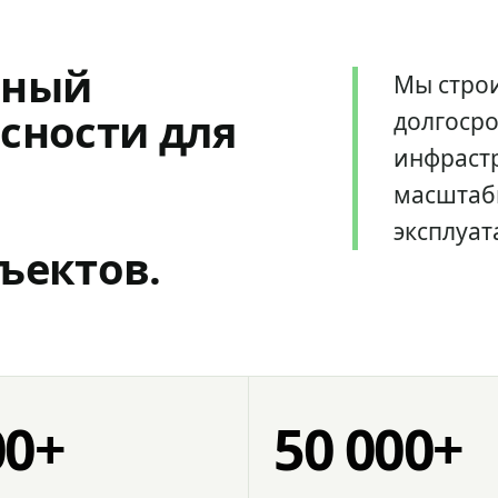
мный
Мы стро
сности для
долгоср
инфрастр
масштаб
эксплуат
ъектов.
00+
50 000+