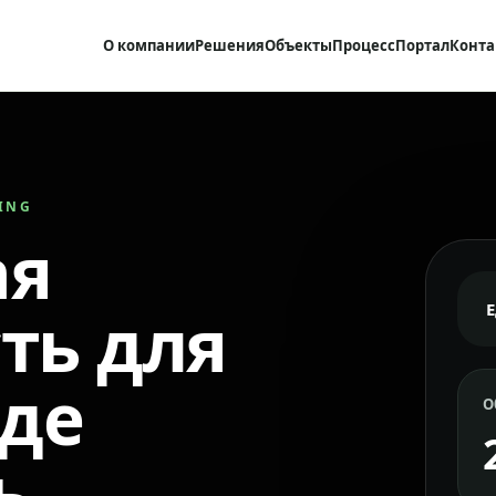
О компании
Решения
Объекты
Процесс
Портал
Конта
RING
ая
ть для
где
О
ь