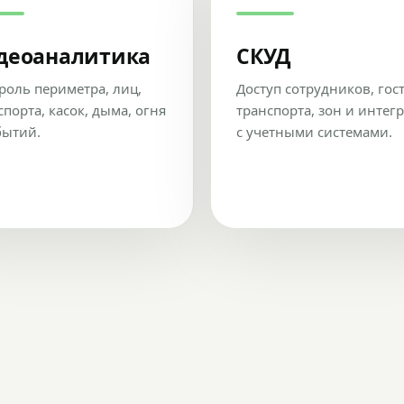
деоаналитика
СКУД
роль периметра, лиц,
Доступ сотрудников, гос
спорта, касок, дыма, огня
транспорта, зон и интег
бытий.
с учетными системами.