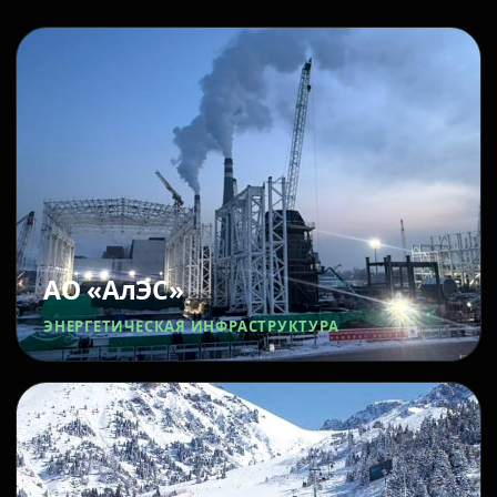
АО «АлЭС»
ЭНЕРГЕТИЧЕСКАЯ ИНФРАСТРУКТУРА