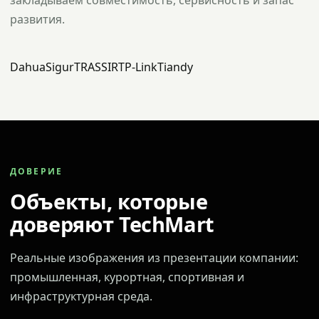
закладываем совместимость, сервисность и запас
развития.
Dahua
Sigur
TRASSIR
TP-Link
Tiandy
ДОВЕРИЕ
Объекты, которые
доверяют TechMart
Реальные изображения из презентации компании:
промышленная, курортная, спортивная и
инфраструктурная среда.