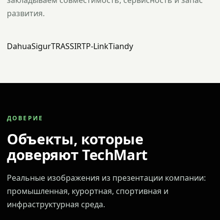
закладываем совместимость, сервисность и запас
развития.
Dahua
Sigur
TRASSIR
TP-Link
Tiandy
ДОВЕРИЕ
Объекты, которые
доверяют TechMart
Реальные изображения из презентации компании:
промышленная, курортная, спортивная и
инфраструктурная среда.