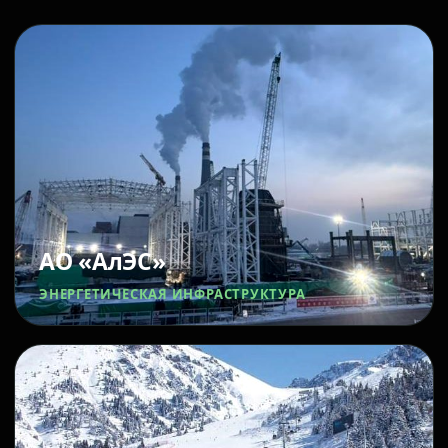
АО «АлЭС»
ЭНЕРГЕТИЧЕСКАЯ ИНФРАСТРУКТУРА