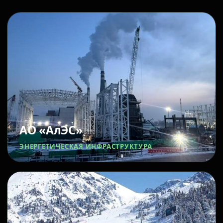
АО «АлЭС»
ЭНЕРГЕТИЧЕСКАЯ ИНФРАСТРУКТУРА