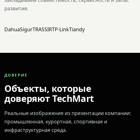
закладываем совместимость, сервисность и запас
развития.
Dahua
Sigur
TRASSIR
TP-Link
Tiandy
ДОВЕРИЕ
Объекты, которые
доверяют TechMart
Реальные изображения из презентации компании:
промышленная, курортная, спортивная и
инфраструктурная среда.