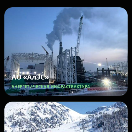
АО «АлЭС»
ЭНЕРГЕТИЧЕСКАЯ ИНФРАСТРУКТУРА