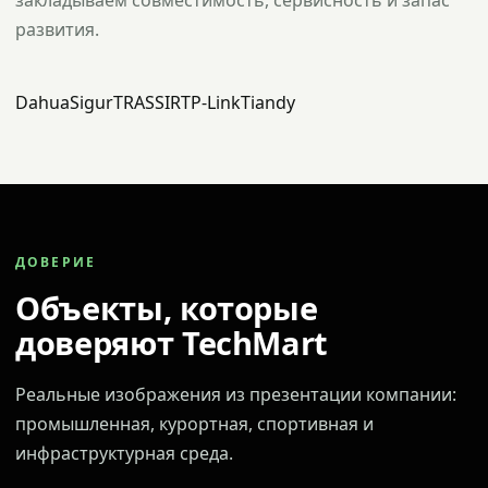
закладываем совместимость, сервисность и запас
развития.
Dahua
Sigur
TRASSIR
TP-Link
Tiandy
ДОВЕРИЕ
Объекты, которые
доверяют TechMart
Реальные изображения из презентации компании:
промышленная, курортная, спортивная и
инфраструктурная среда.