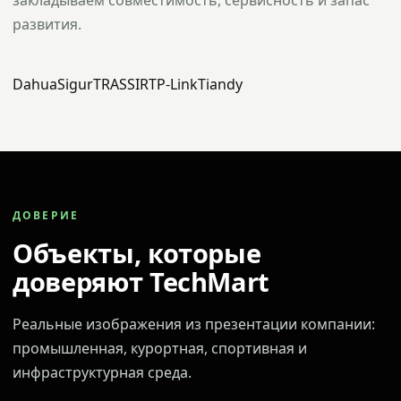
закладываем совместимость, сервисность и запас
развития.
Dahua
Sigur
TRASSIR
TP-Link
Tiandy
ДОВЕРИЕ
Объекты, которые
доверяют TechMart
Реальные изображения из презентации компании:
промышленная, курортная, спортивная и
инфраструктурная среда.