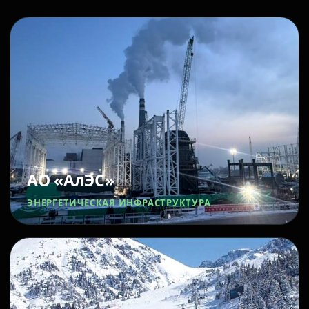
АО «АлЭС»
ЭНЕРГЕТИЧЕСКАЯ ИНФРАСТРУКТУРА