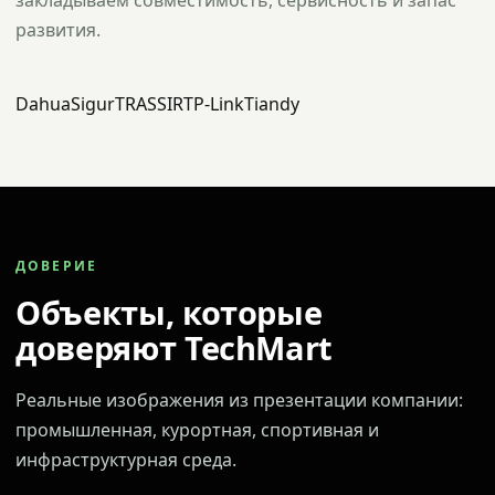
закладываем совместимость, сервисность и запас
развития.
Dahua
Sigur
TRASSIR
TP-Link
Tiandy
ДОВЕРИЕ
Объекты, которые
доверяют TechMart
Реальные изображения из презентации компании:
промышленная, курортная, спортивная и
инфраструктурная среда.