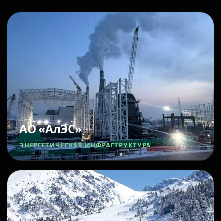
АО «АлЭС»
ЭНЕРГЕТИЧЕСКАЯ ИНФРАСТРУКТУРА