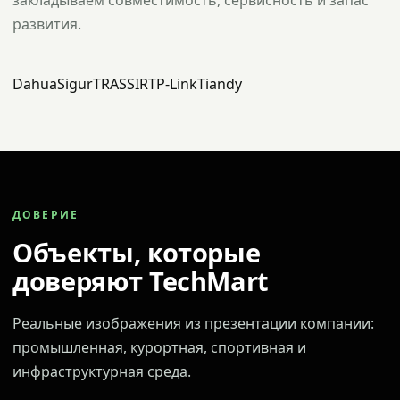
закладываем совместимость, сервисность и запас
развития.
Dahua
Sigur
TRASSIR
TP-Link
Tiandy
ДОВЕРИЕ
Объекты, которые
доверяют TechMart
Реальные изображения из презентации компании:
промышленная, курортная, спортивная и
инфраструктурная среда.