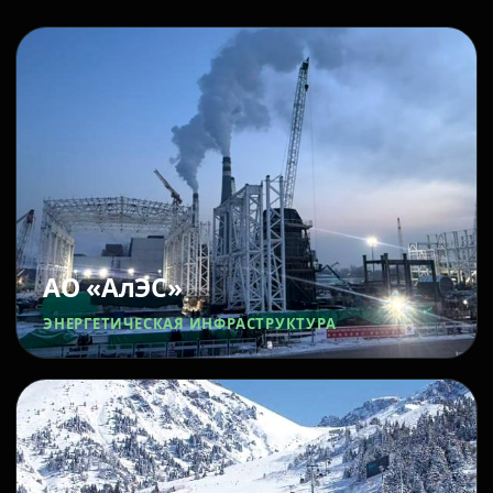
АО «АлЭС»
ЭНЕРГЕТИЧЕСКАЯ ИНФРАСТРУКТУРА