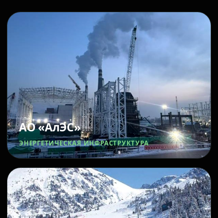
АО «АлЭС»
ЭНЕРГЕТИЧЕСКАЯ ИНФРАСТРУКТУРА