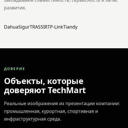
закладываем совместимость, сервисность и запас
развития.
Dahua
Sigur
TRASSIR
TP-Link
Tiandy
ДОВЕРИЕ
Объекты, которые
доверяют TechMart
Реальные изображения из презентации компании:
промышленная, курортная, спортивная и
инфраструктурная среда.