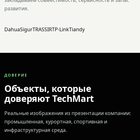
закладываем совместимость, сервисность и запас
развития.
Dahua
Sigur
TRASSIR
TP-Link
Tiandy
ДОВЕРИЕ
Объекты, которые
доверяют TechMart
Реальные изображения из презентации компании:
промышленная, курортная, спортивная и
инфраструктурная среда.