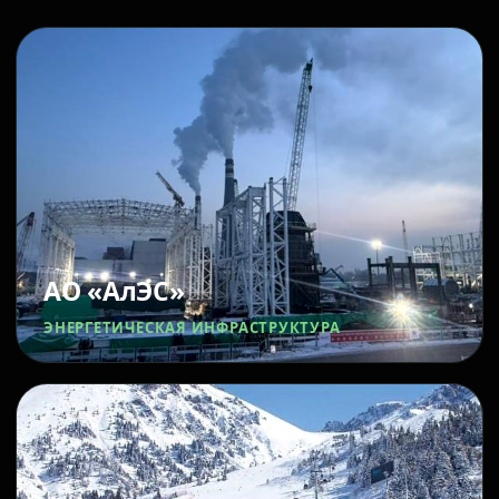
АО «АлЭС»
ЭНЕРГЕТИЧЕСКАЯ ИНФРАСТРУКТУРА