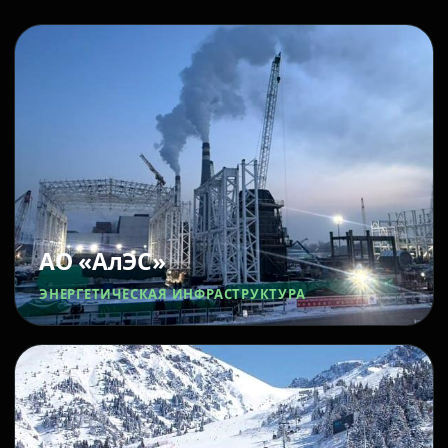
АО «АлЭС»
ЭНЕРГЕТИЧЕСКАЯ ИНФРАСТРУКТУРА