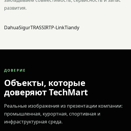
закладываем совместимость, сервисность и запас
развития.
Dahua
Sigur
TRASSIR
TP-Link
Tiandy
ДОВЕРИЕ
Объекты, которые
доверяют TechMart
Реальные изображения из презентации компании:
промышленная, курортная, спортивная и
инфраструктурная среда.