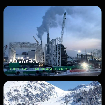
АО «АлЭС»
ЭНЕРГЕТИЧЕСКАЯ ИНФРАСТРУКТУРА