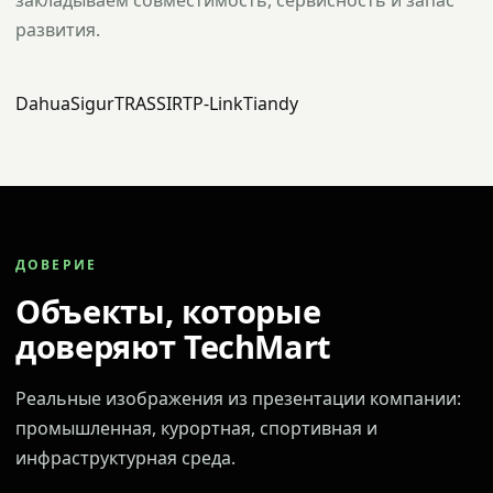
закладываем совместимость, сервисность и запас
развития.
Dahua
Sigur
TRASSIR
TP-Link
Tiandy
ДОВЕРИЕ
Объекты, которые
доверяют TechMart
Реальные изображения из презентации компании:
промышленная, курортная, спортивная и
инфраструктурная среда.