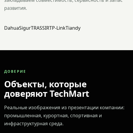
закладываем совместимость, сервисность и запас
развития.
Dahua
Sigur
TRASSIR
TP-Link
Tiandy
ДОВЕРИЕ
Объекты, которые
доверяют TechMart
Реальные изображения из презентации компании:
промышленная, курортная, спортивная и
инфраструктурная среда.