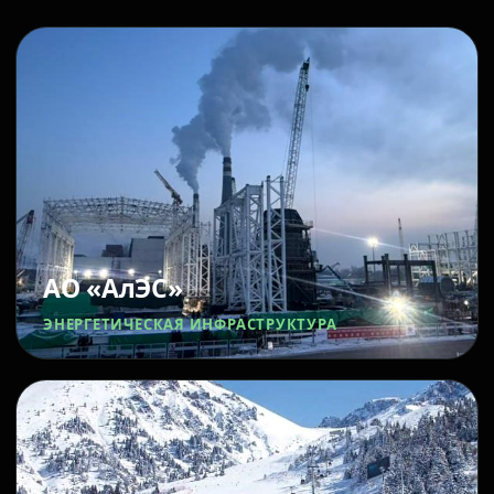
АО «АлЭС»
ЭНЕРГЕТИЧЕСКАЯ ИНФРАСТРУКТУРА