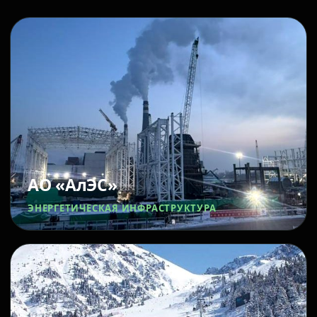
АО «АлЭС»
ЭНЕРГЕТИЧЕСКАЯ ИНФРАСТРУКТУРА