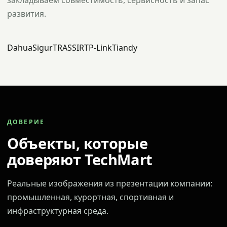
закладываем совместимость, сервисность и запас
развития.
Dahua
Sigur
TRASSIR
TP-Link
Tiandy
ДОВЕРИЕ
Объекты, которые
доверяют TechMart
Реальные изображения из презентации компании:
промышленная, курортная, спортивная и
инфраструктурная среда.