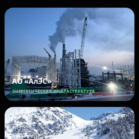
АО «АлЭС»
ЭНЕРГЕТИЧЕСКАЯ ИНФРАСТРУКТУРА