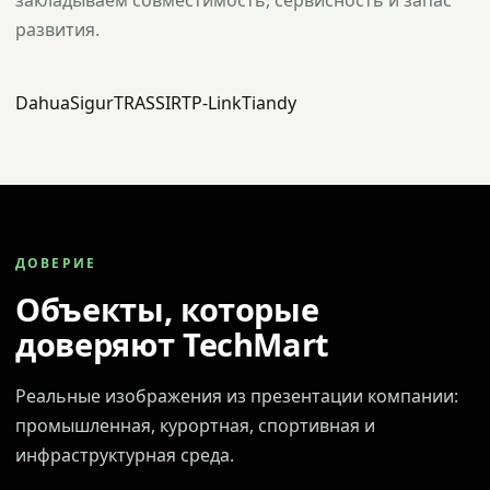
закладываем совместимость, сервисность и запас
развития.
Dahua
Sigur
TRASSIR
TP-Link
Tiandy
ДОВЕРИЕ
Объекты, которые
доверяют TechMart
Реальные изображения из презентации компании:
промышленная, курортная, спортивная и
инфраструктурная среда.