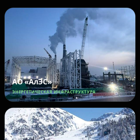
АО «АлЭС»
ЭНЕРГЕТИЧЕСКАЯ ИНФРАСТРУКТУРА