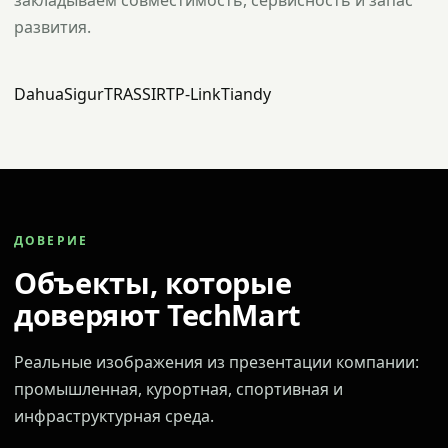
закладываем совместимость, сервисность и запас
развития.
Dahua
Sigur
TRASSIR
TP-Link
Tiandy
ДОВЕРИЕ
Объекты, которые
доверяют TechMart
Реальные изображения из презентации компании:
промышленная, курортная, спортивная и
инфраструктурная среда.