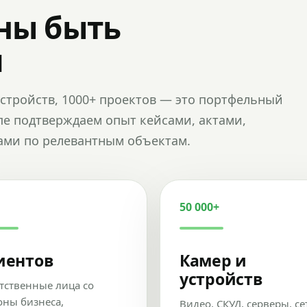
ны быть
и
и устройств, 1000+ проектов — это портфельный
пе подтверждаем опыт кейсами, актами,
ами по релевантным объектам.
50 000+
иентов
Камер и
устройств
тственные лица со
оны бизнеса,
Видео, СКУД, серверы, се