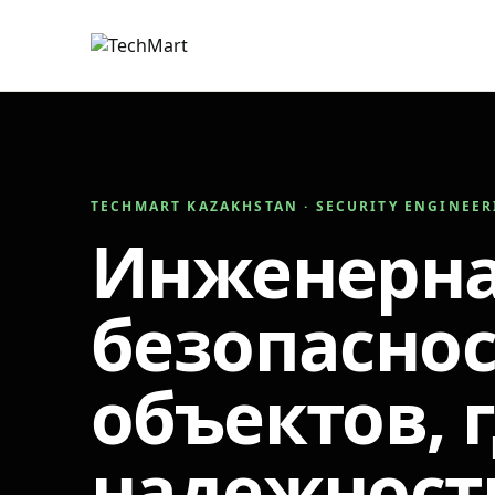
TECHMART KAZAKHSTAN · SECURITY ENGINEE
Инженерн
безопаснос
объектов, 
надежност