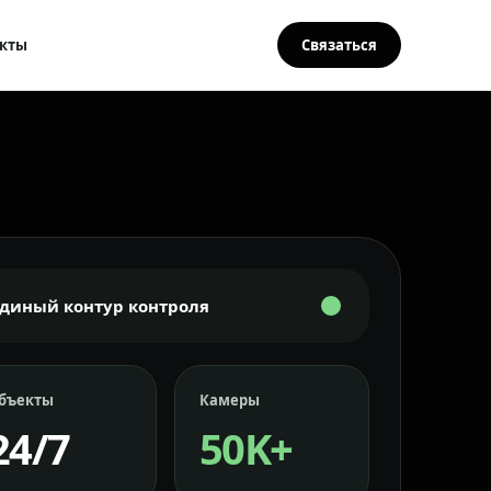
кты
Связаться
Единый контур контроля
бъекты
Камеры
24/7
50K+