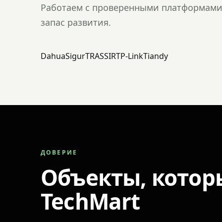
Работаем с проверенными платформами 
запас развития.
Dahua
Sigur
TRASSIR
TP-Link
Tiandy
ДОВЕРИЕ
Объекты, котор
TechMart