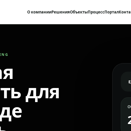
О компании
Решения
Объекты
Процесс
Портал
Конта
RING
ая
ть для
где
О
ь