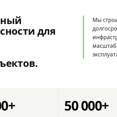
мный
Мы стро
сности для
долгоср
инфрастр
масштаб
эксплуат
ъектов.
00+
50 000+