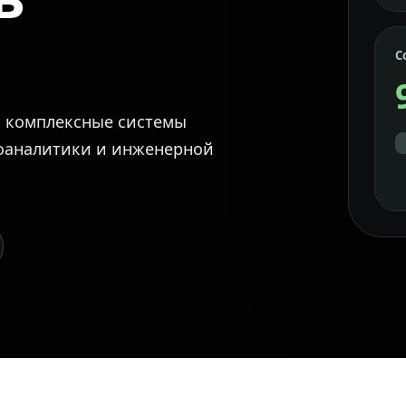
С
м комплексные системы
еоаналитики и инженерной