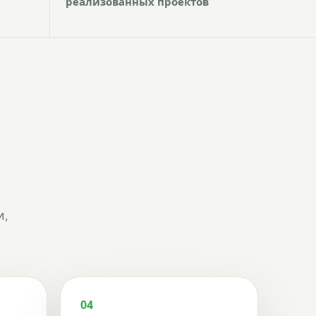
реализованных проектов
и,
04