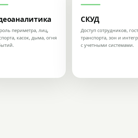
деоаналитика
СКУД
роль периметра, лиц,
Доступ сотрудников, гос
спорта, касок, дыма, огня
транспорта, зон и интег
бытий.
с учетными системами.