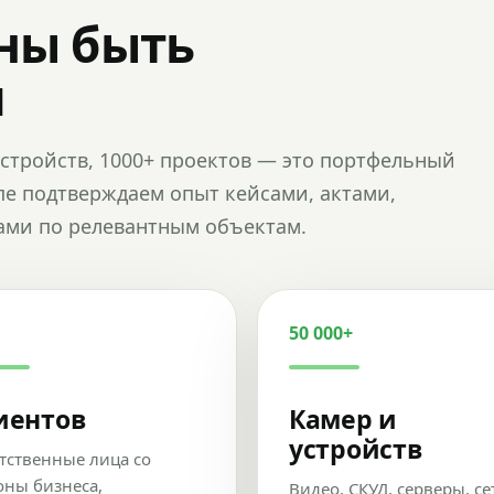
ны быть
и
и устройств, 1000+ проектов — это портфельный
пе подтверждаем опыт кейсами, актами,
ами по релевантным объектам.
50 000+
иентов
Камер и
устройств
тственные лица со
оны бизнеса,
Видео, СКУД, серверы, се