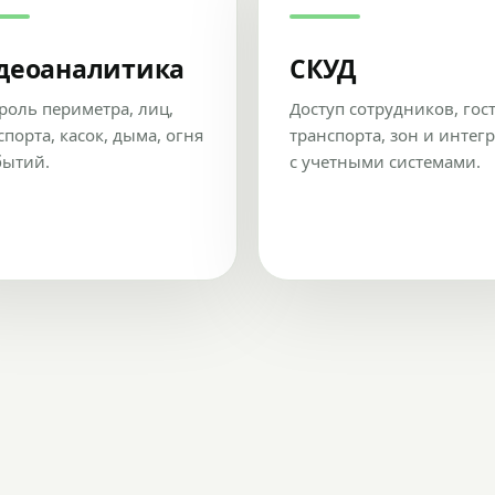
деоаналитика
СКУД
роль периметра, лиц,
Доступ сотрудников, гос
спорта, касок, дыма, огня
транспорта, зон и интег
бытий.
с учетными системами.