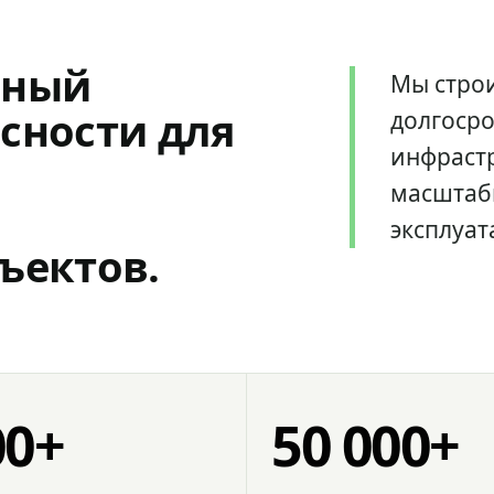
мный
Мы стро
сности для
долгоср
инфрастр
масштаб
эксплуат
ъектов.
00+
50 000+