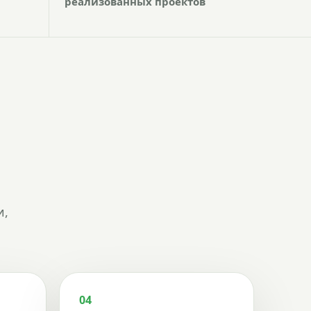
реализованных проектов
и,
04