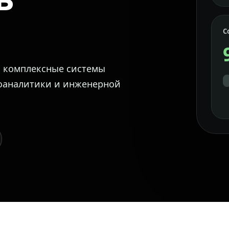
С
м комплексные системы
еоаналитики и инженерной