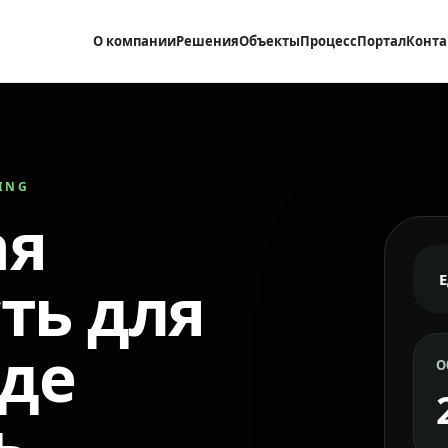
О компании
Решения
Объекты
Процесс
Портал
Конта
RING
ая
ть для
где
О
ь