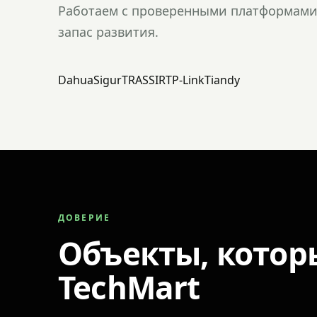
Работаем с проверенными платформами 
запас развития.
Dahua
Sigur
TRASSIR
TP-Link
Tiandy
ДОВЕРИЕ
Объекты, котор
TechMart