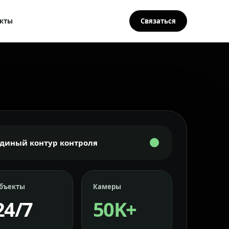
кты
Связаться
Единый контур контроля
бъекты
Камеры
24/7
50K+