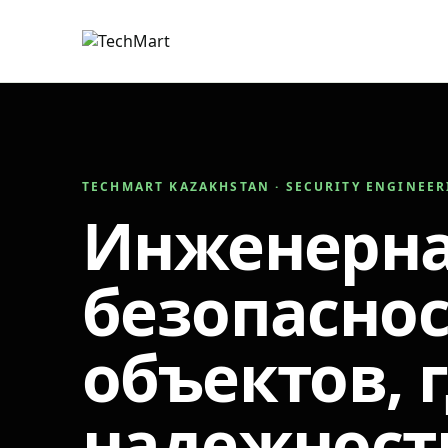
TECHMART KAZAKHSTAN · SECURITY ENGINEE
Инженерн
безопаснос
объектов, 
надежност