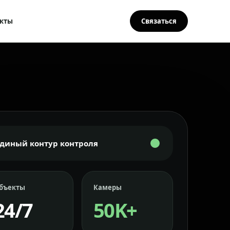
кты
Связаться
Единый контур контроля
бъекты
Камеры
24/7
50K+