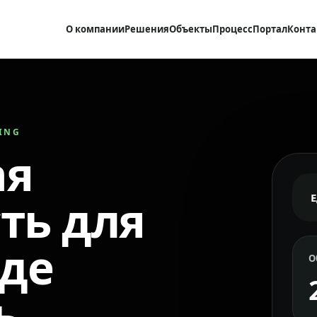
О компании
Решения
Объекты
Процесс
Портал
Конта
RING
ая
ть для
где
О
ь