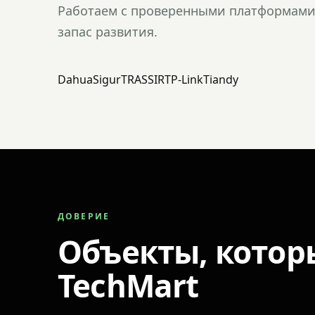
Работаем с проверенными платформами 
запас развития.
Dahua
Sigur
TRASSIR
TP-Link
Tiandy
ДОВЕРИЕ
Объекты, котор
TechMart