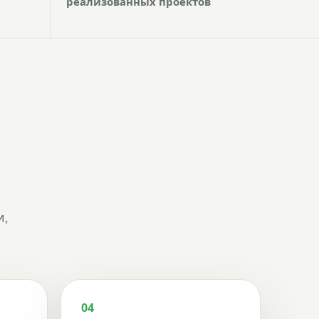
реализованных проектов
и,
04