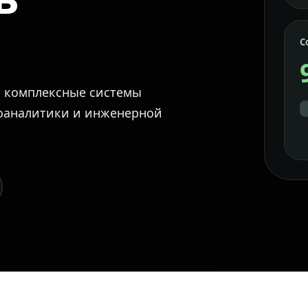
С
м комплексные системы
еоаналитики и инженерной