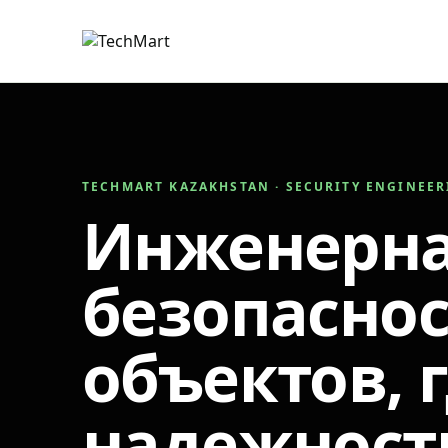
TECHMART KAZAKHSTAN · SECURITY ENGINEE
Инженерн
безопаснос
объектов, 
надежност