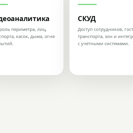
деоаналитика
СКУД
роль периметра, лиц,
Доступ сотрудников, гос
спорта, касок, дыма, огня
транспорта, зон и интег
бытий.
с учетными системами.