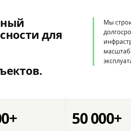
мный
Мы стро
сности для
долгоср
инфрастр
масштаб
эксплуат
ъектов.
00+
50 000+