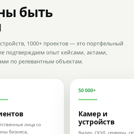
ны быть
и
и устройств, 1000+ проектов — это портфельный
пе подтверждаем опыт кейсами, актами,
ами по релевантным объектам.
50 000+
иентов
Камер и
устройств
тственные лица со
оны бизнеса,
Видео, СКУД, серверы, се