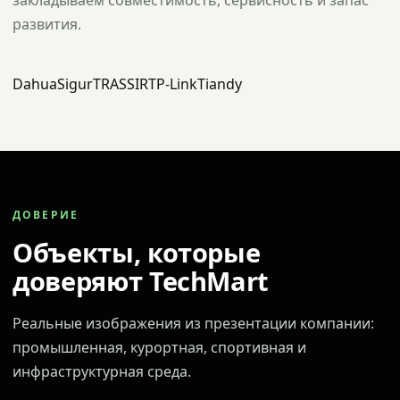
закладываем совместимость, сервисность и запас
развития.
Dahua
Sigur
TRASSIR
TP-Link
Tiandy
ДОВЕРИЕ
Объекты, которые
доверяют TechMart
Реальные изображения из презентации компании:
промышленная, курортная, спортивная и
инфраструктурная среда.