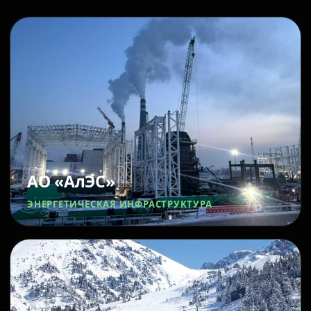
АО «АлЭС»
ЭНЕРГЕТИЧЕСКАЯ ИНФРАСТРУКТУРА