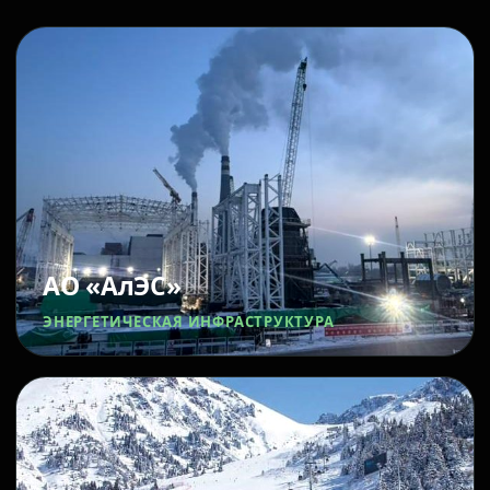
АО «АлЭС»
ЭНЕРГЕТИЧЕСКАЯ ИНФРАСТРУКТУРА