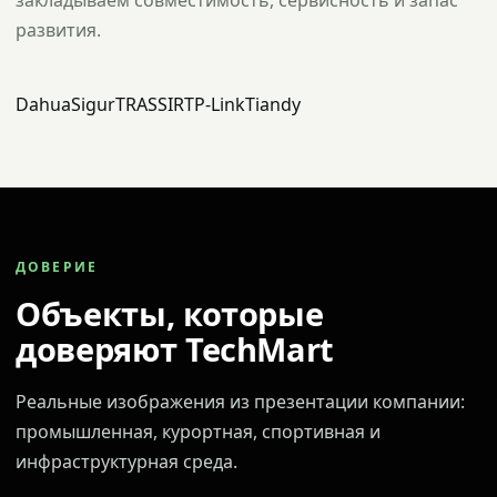
закладываем совместимость, сервисность и запас
развития.
Dahua
Sigur
TRASSIR
TP-Link
Tiandy
ДОВЕРИЕ
Объекты, которые
доверяют TechMart
Реальные изображения из презентации компании:
промышленная, курортная, спортивная и
инфраструктурная среда.