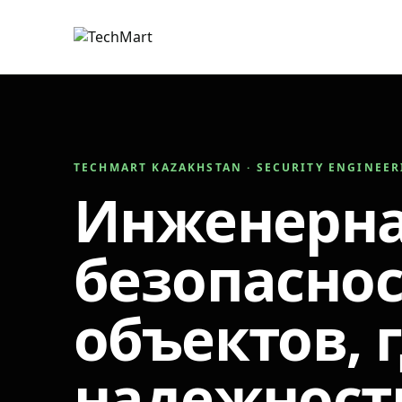
TECHMART KAZAKHSTAN · SECURITY ENGINEE
Инженерн
безопаснос
объектов, 
надежност