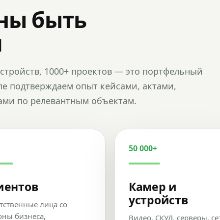
ны быть
и
и устройств, 1000+ проектов — это портфельный
пе подтверждаем опыт кейсами, актами,
ами по релевантным объектам.
50 000+
иентов
Камер и
устройств
тственные лица со
оны бизнеса,
Видео, СКУД, серверы, се