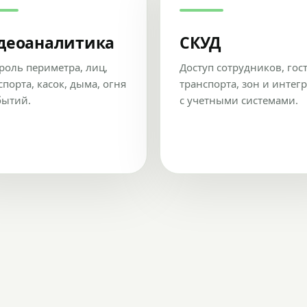
деоаналитика
СКУД
роль периметра, лиц,
Доступ сотрудников, гос
спорта, касок, дыма, огня
транспорта, зон и интег
бытий.
с учетными системами.