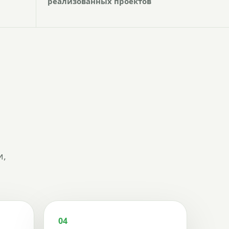
реализованных проектов
и,
04