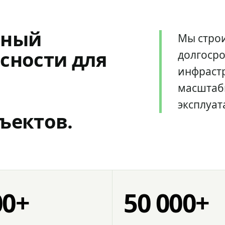
мный
Мы стро
сности для
долгоср
инфрастр
масштаб
эксплуат
ъектов.
00+
50 000+