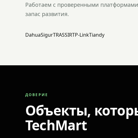
Работаем с проверенными платформами 
запас развития.
Dahua
Sigur
TRASSIR
TP-Link
Tiandy
ДОВЕРИЕ
Объекты, котор
TechMart