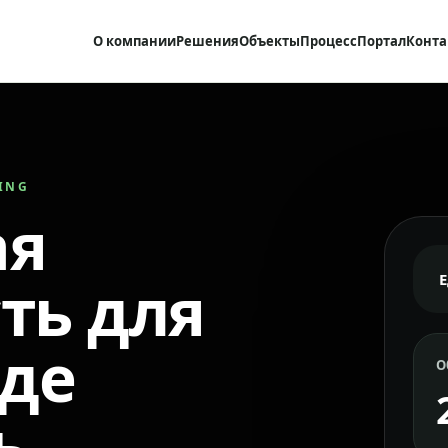
О компании
Решения
Объекты
Процесс
Портал
Конта
RING
ая
ть для
где
О
ь