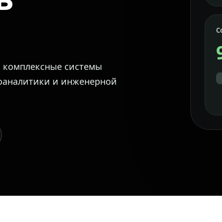
С
м комплексные системы
еоаналитики и инженерной