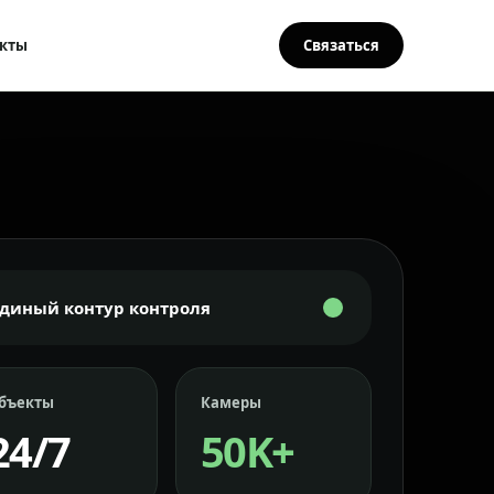
кты
Связаться
Единый контур контроля
бъекты
Камеры
24/7
50K+