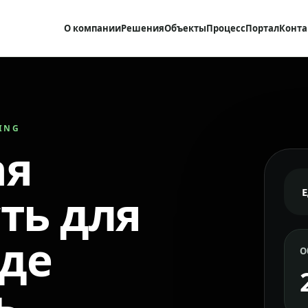
О компании
Решения
Объекты
Процесс
Портал
Конта
RING
ая
ть для
где
О
ь