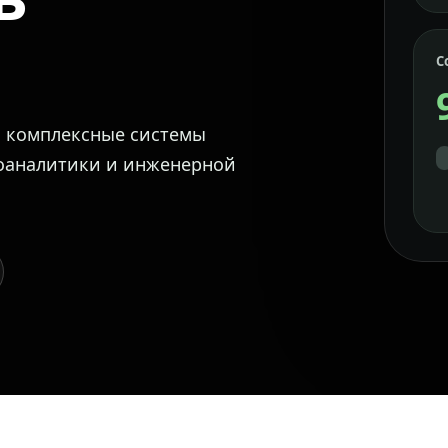
С
м комплексные системы
еоаналитики и инженерной