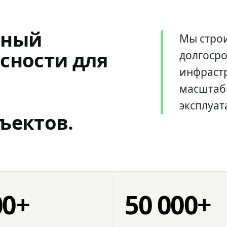
мный
Мы стро
сности для
долгоср
инфрастр
масштаб
эксплуат
ъектов.
00+
50 000+