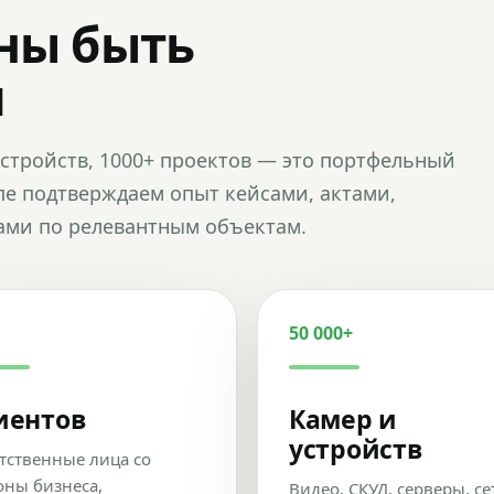
ны быть
и
и устройств, 1000+ проектов — это портфельный
пе подтверждаем опыт кейсами, актами,
ами по релевантным объектам.
50 000+
иентов
Камер и
устройств
тственные лица со
оны бизнеса,
Видео, СКУД, серверы, се