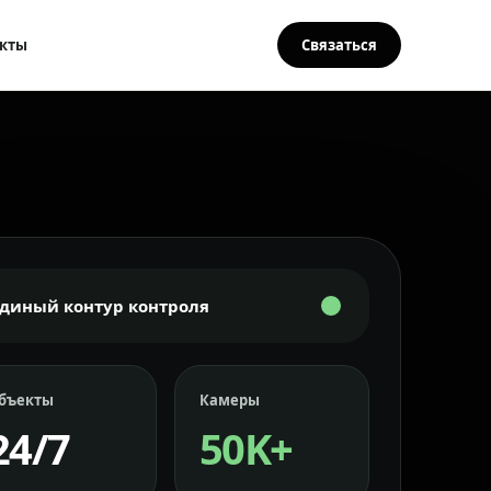
кты
Связаться
Единый контур контроля
бъекты
Камеры
24/7
50K+