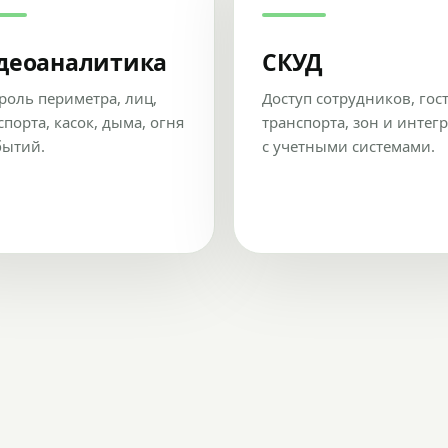
деоаналитика
СКУД
роль периметра, лиц,
Доступ сотрудников, гос
спорта, касок, дыма, огня
транспорта, зон и интег
бытий.
с учетными системами.