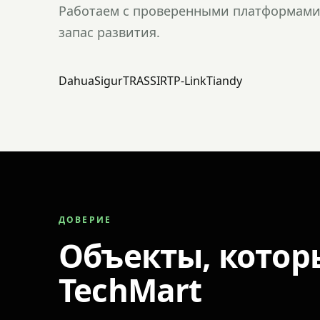
Работаем с проверенными платформами 
запас развития.
Dahua
Sigur
TRASSIR
TP-Link
Tiandy
ДОВЕРИЕ
Объекты, котор
TechMart