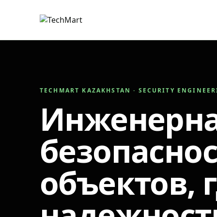
TECHMART KAZAKHSTAN · SECURITY ENGINEE
Инженерн
безопаснос
объектов, 
надежност