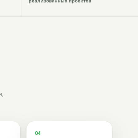
реализованных проектов
и,
04