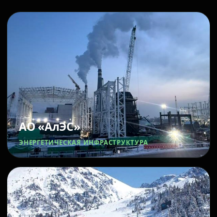
АО «АлЭС»
ЭНЕРГЕТИЧЕСКАЯ ИНФРАСТРУКТУРА