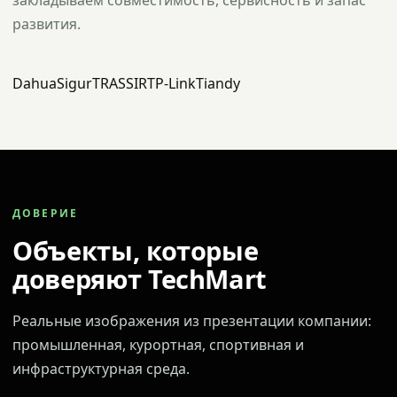
закладываем совместимость, сервисность и запас
развития.
Dahua
Sigur
TRASSIR
TP-Link
Tiandy
ДОВЕРИЕ
Объекты, которые
доверяют TechMart
Реальные изображения из презентации компании:
промышленная, курортная, спортивная и
инфраструктурная среда.