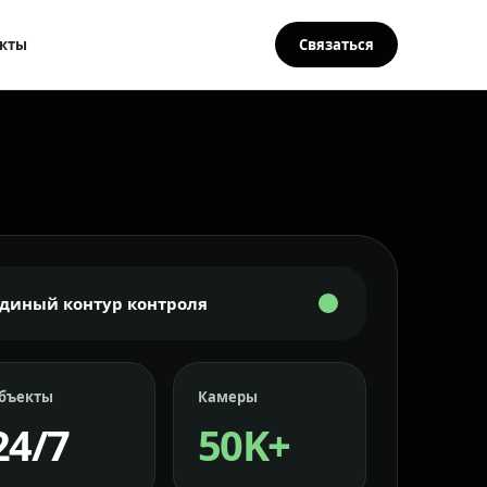
кты
Связаться
Единый контур контроля
бъекты
Камеры
24/7
50K+