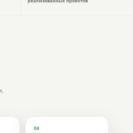
реализованных проектов
и,
04