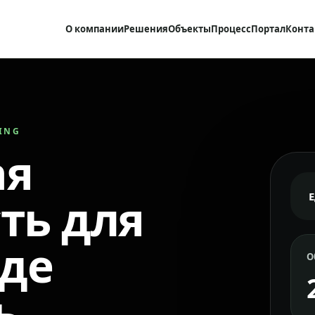
О компании
Решения
Объекты
Процесс
Портал
Конта
RING
ая
ть для
где
О
ь