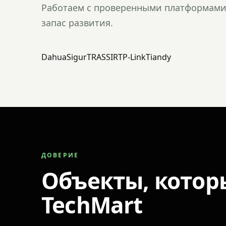
Работаем с проверенными платформами 
запас развития.
Dahua
Sigur
TRASSIR
TP-Link
Tiandy
ДОВЕРИЕ
Объекты, котор
TechMart