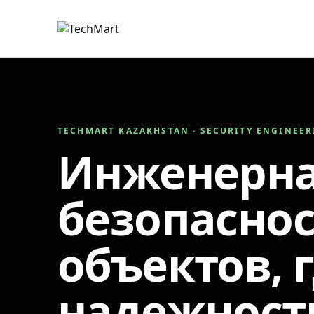
TECHMART KAZAKHSTAN · SECURITY ENGINEE
Инженерн
безопаснос
объектов, 
надежност