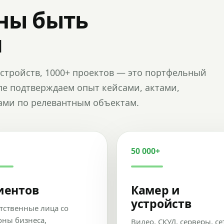
ны быть
и
и устройств, 1000+ проектов — это портфельный
пе подтверждаем опыт кейсами, актами,
ами по релевантным объектам.
50 000+
иентов
Камер и
устройств
тственные лица со
оны бизнеса,
Видео, СКУД, серверы, се