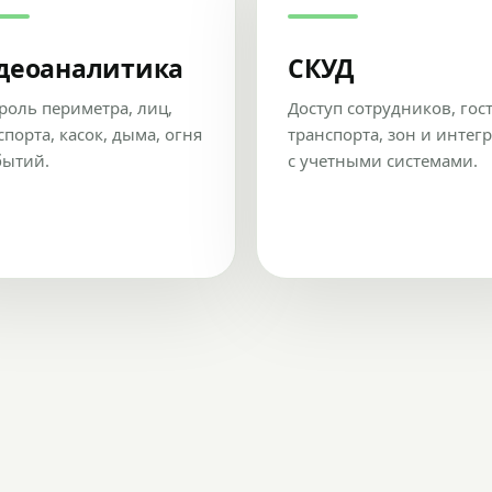
деоаналитика
СКУД
роль периметра, лиц,
Доступ сотрудников, гос
спорта, касок, дыма, огня
транспорта, зон и интег
бытий.
с учетными системами.