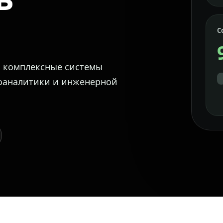
С
м комплексные системы
еоаналитики и инженерной